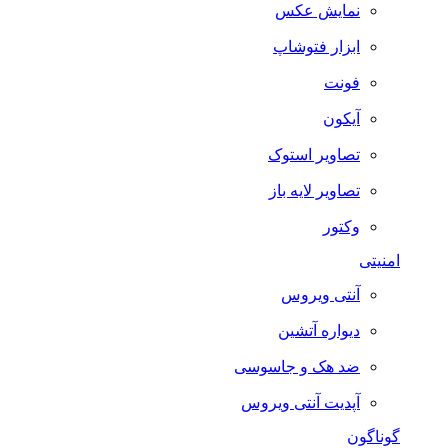
نمایش عکس
ابزار فتوشاپ
فونت
آیکون
تصاویر استوک
تصاویر لایه باز
وکتور
امنیتی
آنتی ویروس
دیواره آتشین
ضد هک و جاسوسی
آپدیت آنتی ویروس
گوناگون