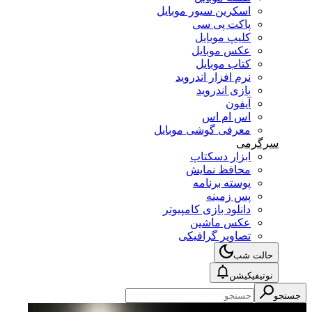
اسکرین سیور موبایل
پاکت پی سی
کلیپ موبایل
عکس موبایل
کتاب موبایل
نرم افزار اندروید
بازی اندروید
آیفون
اس ام اس
معرفی گوشی موبایل
سرگرمی
ابزار دسکتاپ
محافظ نمایش
پوسته برنامه
پس زمینه
دانلود بازی کامپیوتر
عکس ماشین
تصاویر گرافیکی
حالت شب
نوتیفیکیشن
جستجو