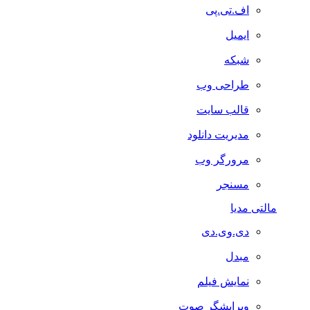
اف.تی.پی
ایمیل
شبکه
طراحی وب
قالب سایت
مدیریت دانلود
مرورگر وب
مسنجر
مالتی مدیا
دی.وی.دی
مبدل
نمایش فیلم
ویرایشگر صوت