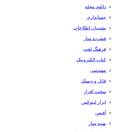
دانلود مجله
حسابداری
پشتیبان اطلاعات
فشرده ساز
فرهنگ لغت
کتاب الکترونیک
مهندسی
فایل و دیسک
سخت افزار
ابزار لینوکس
آفیس
بهینه ساز