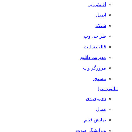
اف.تی.پی
ایمیل
شبکه
طراحی وب
قالب سایت
مدیریت دانلود
مرورگر وب
مسنجر
مالتی مدیا
دی.وی.دی
مبدل
نمایش فیلم
ویرایشگر صوت