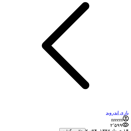
بازی اندروید
nreern
۲٬۵۹۹
۱۴ خرداد ۱۳۹۷،‏ ۲۰:۲۴