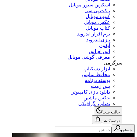
اسکرین سیور موبایل
پاکت پی سی
کلیپ موبایل
عکس موبایل
کتاب موبایل
نرم افزار اندروید
بازی اندروید
آیفون
اس ام اس
معرفی گوشی موبایل
سرگرمی
ابزار دسکتاپ
محافظ نمایش
پوسته برنامه
پس زمینه
دانلود بازی کامپیوتر
عکس ماشین
تصاویر گرافیکی
حالت شب
نوتیفیکیشن
جستجو