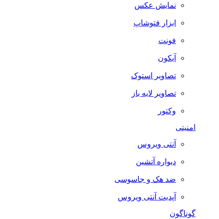
نمایش عکس
ابزار فتوشاپ
فونت
آیکون
تصاویر استوک
تصاویر لایه باز
وکتور
امنیتی
آنتی ویروس
دیواره آتشین
ضد هک و جاسوسی
آپدیت آنتی ویروس
گوناگون