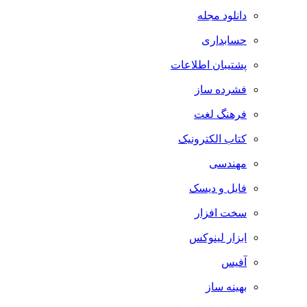
دانلود مجله
حسابداری
پشتیبان اطلاعات
فشرده ساز
فرهنگ لغت
کتاب الکترونیک
مهندسی
فایل و دیسک
سخت افزار
ابزار لینوکس
آفیس
بهینه ساز