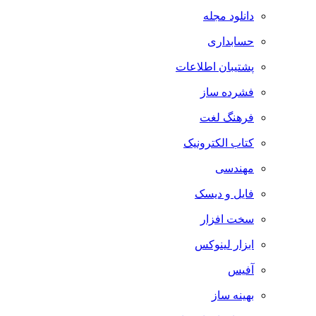
دانلود مجله
حسابداری
پشتیبان اطلاعات
فشرده ساز
فرهنگ لغت
کتاب الکترونیک
مهندسی
فایل و دیسک
سخت افزار
ابزار لینوکس
آفیس
بهینه ساز