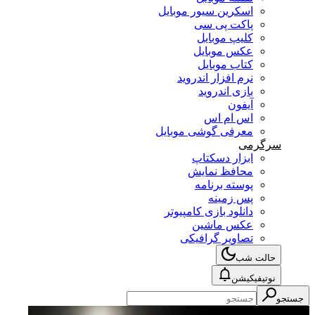
اسکرین سیور موبایل
پاکت پی سی
کلیپ موبایل
عکس موبایل
کتاب موبایل
نرم افزار اندروید
بازی اندروید
آیفون
اس ام اس
معرفی گوشی موبایل
سرگرمی
ابزار دسکتاپ
محافظ نمایش
پوسته برنامه
پس زمینه
دانلود بازی کامپیوتر
عکس ماشین
تصاویر گرافیکی
حالت شب
نوتیفیکیشن
جستجو