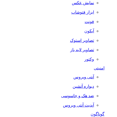
نمایش عکس
ابزار فتوشاپ
فونت
آیکون
تصاویر استوک
تصاویر لایه باز
وکتور
امنیتی
آنتی ویروس
دیواره آتشین
ضد هک و جاسوسی
آپدیت آنتی ویروس
گوناگون