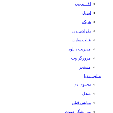
اف.تی.پی
ایمیل
شبکه
طراحی وب
قالب سایت
مدیریت دانلود
مرورگر وب
مسنجر
مالتی مدیا
دی.وی.دی
مبدل
نمایش فیلم
ویرایشگر صوت