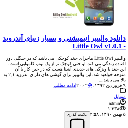
دانلود والپیپر انیمیشنی و بسیار زیبای آندروید
- Little Owl v1.0.1
والپیپر Little Owl ماجرای جغد کوچکی می باشد که در جنگلی دور
افتاده زندگی می کند. او حتی کوچک تر از یک توپ کاموایی است.
این جغد با ویژگی های جدیدی آشنا هست که در حین کار با آن
متوجه خواهید شد. این والپیپر برای گوشی های دارای اندروید ۲٫۱ به
بالا می باشد....
۹ فروردین ۱۳۹۲،‏ ۲۰:۰۲
ادامه مطلب
موبایل
admin
۱٬۳۳۸
۵ بهمن ۱۳۹۰،‏ ۲:۵۸
علامت گذاری