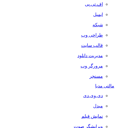
اف.تی.پی
ایمیل
شبکه
طراحی وب
قالب سایت
مدیریت دانلود
مرورگر وب
مسنجر
مالتی مدیا
دی.وی.دی
مبدل
نمایش فیلم
ویرایشگر صوت