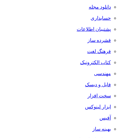
دانلود مجله
حسابداری
پشتیبان اطلاعات
فشرده ساز
فرهنگ لغت
کتاب الکترونیک
مهندسی
فایل و دیسک
سخت افزار
ابزار لینوکس
آفیس
بهینه ساز