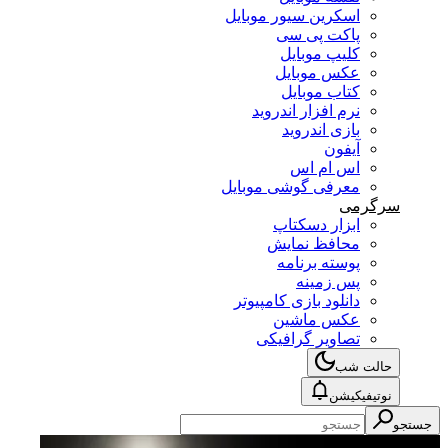
اسکرین سیور موبایل
پاکت پی سی
کلیپ موبایل
عکس موبایل
کتاب موبایل
نرم افزار اندروید
بازی اندروید
آیفون
اس ام اس
معرفی گوشی موبایل
سرگرمی
ابزار دسکتاپ
محافظ نمایش
پوسته برنامه
پس زمینه
دانلود بازی کامپیوتر
عکس ماشین
تصاویر گرافیکی
حالت شب
نوتیفیکیشن
جستجو