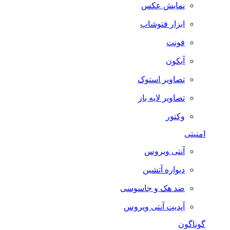
نمایش عکس
ابزار فتوشاپ
فونت
آیکون
تصاویر استوک
تصاویر لایه باز
وکتور
امنیتی
آنتی ویروس
دیواره آتشین
ضد هک و جاسوسی
آپدیت آنتی ویروس
گوناگون