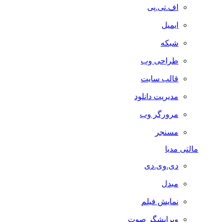
اف.تی.پی
ایمیل
شبکه
طراحی وب
قالب سایت
مدیریت دانلود
مرورگر وب
مسنجر
مالتی مدیا
دی.وی.دی
مبدل
نمایش فیلم
ویرایشگر صوت