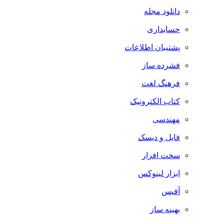
دانلود مجله
حسابداری
پشتیبان اطلاعات
فشرده ساز
فرهنگ لغت
کتاب الکترونیک
مهندسی
فایل و دیسک
سخت افزار
ابزار لینوکس
آفیس
بهینه ساز