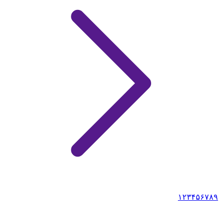
۱
۲
۳
۴
۵
۶
۷
۸
۹