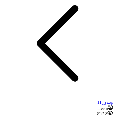
ویندوز 11
nreern
۶٬۲۱۶