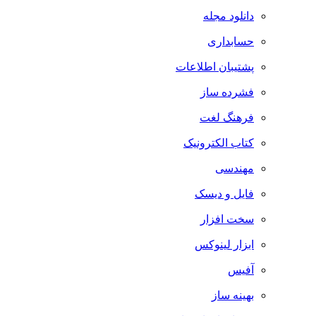
دانلود مجله
حسابداری
پشتیبان اطلاعات
فشرده ساز
فرهنگ لغت
کتاب الکترونیک
مهندسی
فایل و دیسک
سخت افزار
ابزار لینوکس
آفیس
بهینه ساز