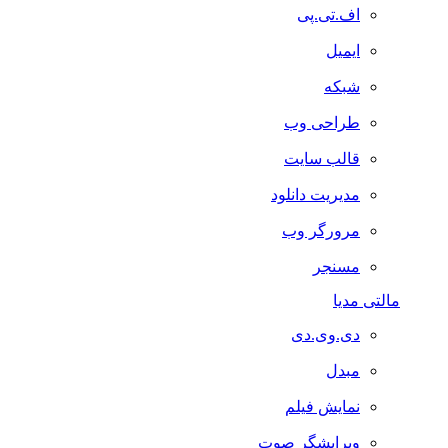
اف.تی.پی
ایمیل
شبکه
طراحی وب
قالب سایت
مدیریت دانلود
مرورگر وب
مسنجر
مالتی مدیا
دی.وی.دی
مبدل
نمایش فیلم
ویرایشگر صوت