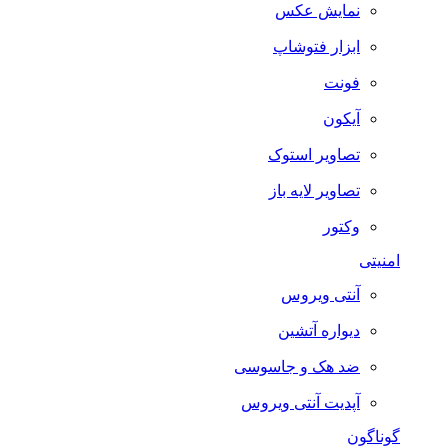
نمایش عکس
ابزار فتوشاپ
فونت
آیکون
تصاویر استوک
تصاویر لایه باز
وکتور
امنیتی
آنتی ویروس
دیواره آتشین
ضد هک و جاسوسی
آپدیت آنتی ویروس
گوناگون