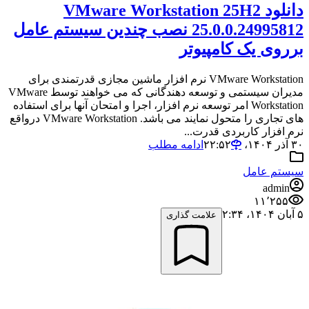
دانلود VMware Workstation 25H2
25.0.0.24995812 نصب چندین سیستم عامل
برروی یک کامپیوتر
VMware Workstation نرم افزار ماشین مجازی قدرتمندی برای
مدیران سیستمی و توسعه دهندگانی که می خواهند توسط VMware
Workstation امر توسعه نرم افزار، اجرا و امتحان آنها برای استفاده
های تجاری را متحول نمایند می باشد. VMware Workstation درواقع
نرم افزار کاربردی قدرت...
۳۰ آذر ۱۴۰۴،‏ ۲۲:۵۲
ادامه مطلب
سیستم عامل
admin
۱۱٬۲۵۵
۵ آبان ۱۴۰۴،‏ ۲:۳۴
علامت گذاری