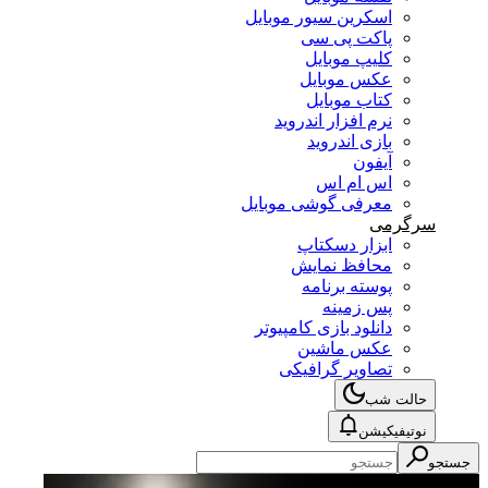
اسکرین سیور موبایل
پاکت پی سی
کلیپ موبایل
عکس موبایل
کتاب موبایل
نرم افزار اندروید
بازی اندروید
آیفون
اس ام اس
معرفی گوشی موبایل
سرگرمی
ابزار دسکتاپ
محافظ نمایش
پوسته برنامه
پس زمینه
دانلود بازی کامپیوتر
عکس ماشین
تصاویر گرافیکی
حالت شب
نوتیفیکیشن
جستجو