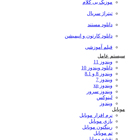
موزیک بی کلام
تیتراژ سریال
دانلود مستند
دانلود کارتون و انیمیشن
فیلم آموزشی
سیستم عامل
ویندوز 11
دانلود ویندوز 10
ویندوز 8 و 8.1
ویندوز 7
ویندوز xp
ویندوز سرور
لینوکس
ویندوز
موبایل
نرم افزار موبایل
بازی موبایل
رینگتون موبایل
تم موبایل
نقشه موبایل