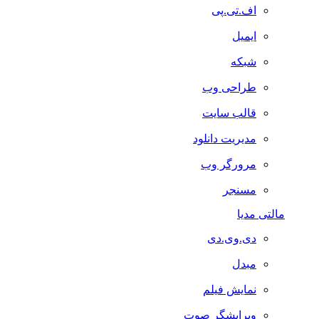
اف.تی.پی
ایمیل
شبکه
طراحی وب
قالب سایت
مدیریت دانلود
مرورگر وب
مسنجر
مالتی مدیا
دی.وی.دی
مبدل
نمایش فیلم
ویرایشگر صوت