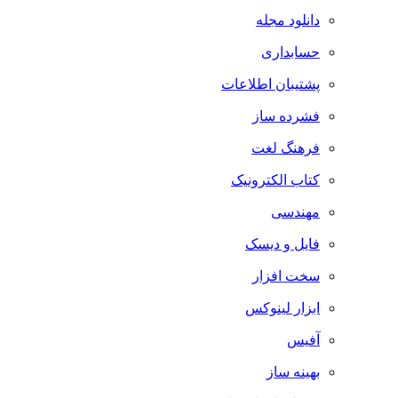
دانلود مجله
حسابداری
پشتیبان اطلاعات
فشرده ساز
فرهنگ لغت
کتاب الکترونیک
مهندسی
فایل و دیسک
سخت افزار
ابزار لینوکس
آفیس
بهینه ساز