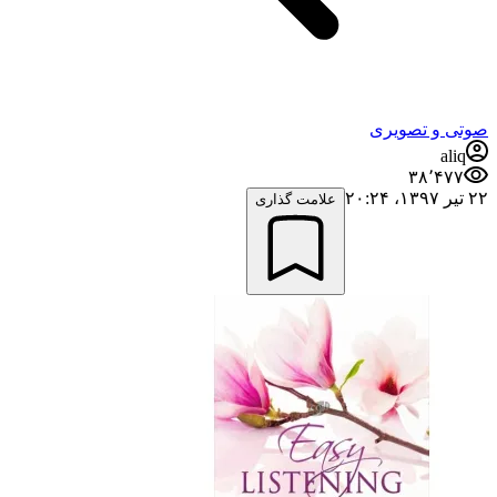
صوتی و تصویری
aliq
۳۸٬۴۷۷
۲۲ تیر ۱۳۹۷،‏ ۲۰:۲۴
علامت گذاری