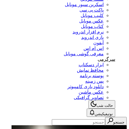
اسکرین سیور موبایل
پاکت پی سی
کلیپ موبایل
عکس موبایل
کتاب موبایل
نرم افزار اندروید
بازی اندروید
آیفون
اس ام اس
معرفی گوشی موبایل
سرگرمی
ابزار دسکتاپ
محافظ نمایش
پوسته برنامه
پس زمینه
دانلود بازی کامپیوتر
عکس ماشین
تصاویر گرافیکی
حالت شب
نوتیفیکیشن
جستجو