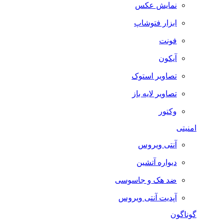
نمایش عکس
ابزار فتوشاپ
فونت
آیکون
تصاویر استوک
تصاویر لایه باز
وکتور
امنیتی
آنتی ویروس
دیواره آتشین
ضد هک و جاسوسی
آپدیت آنتی ویروس
گوناگون