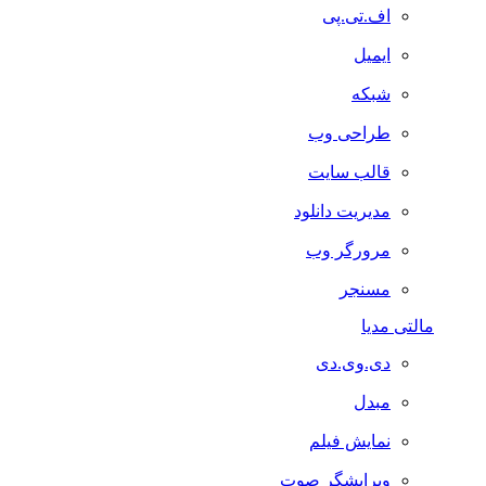
اف.تی.پی
ایمیل
شبکه
طراحی وب
قالب سایت
مدیریت دانلود
مرورگر وب
مسنجر
مالتی مدیا
دی.وی.دی
مبدل
نمایش فیلم
ویرایشگر صوت