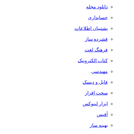
دانلود مجله
حسابداری
پشتیبان اطلاعات
فشرده ساز
فرهنگ لغت
کتاب الکترونیک
مهندسی
فایل و دیسک
سخت افزار
ابزار لینوکس
آفیس
بهینه ساز