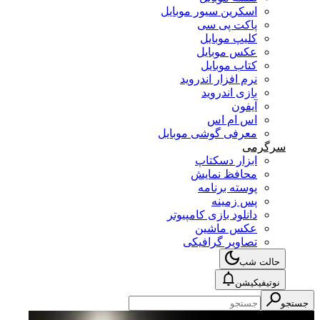
اسکرین سیور موبایل
پاکت پی سی
کلیپ موبایل
عکس موبایل
کتاب موبایل
نرم افزار اندروید
بازی اندروید
آیفون
اس ام اس
معرفی گوشی موبایل
سرگرمی
ابزار دسکتاپ
محافظ نمایش
پوسته برنامه
پس زمینه
دانلود بازی کامپیوتر
عکس ماشین
تصاویر گرافیکی
حالت شب
نوتیفیکیشن
جستجو