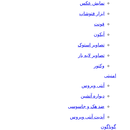
نمایش عکس
ابزار فتوشاپ
فونت
آیکون
تصاویر استوک
تصاویر لایه باز
وکتور
امنیتی
آنتی ویروس
دیواره آتشین
ضد هک و جاسوسی
آپدیت آنتی ویروس
گوناگون