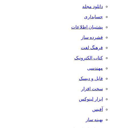
دانلود مجله
حسابداری
پشتیبان اطلاعات
فشرده ساز
فرهنگ لغت
کتاب الکترونیک
مهندسی
فایل و دیسک
سخت افزار
ابزار لینوکس
آفیس
بهینه ساز