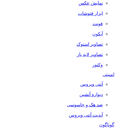
نمایش عکس
ابزار فتوشاپ
فونت
آیکون
تصاویر استوک
تصاویر لایه باز
وکتور
امنیتی
آنتی ویروس
دیواره آتشین
ضد هک و جاسوسی
آپدیت آنتی ویروس
گوناگون