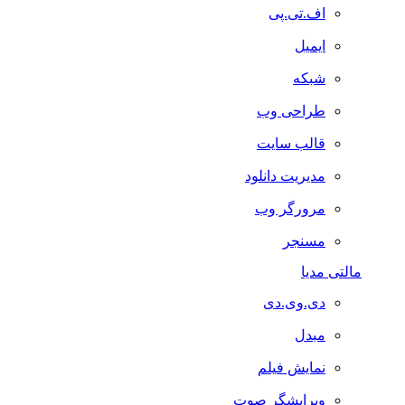
اف.تی.پی
ایمیل
شبکه
طراحی وب
قالب سایت
مدیریت دانلود
مرورگر وب
مسنجر
مالتی مدیا
دی.وی.دی
مبدل
نمایش فیلم
ویرایشگر صوت