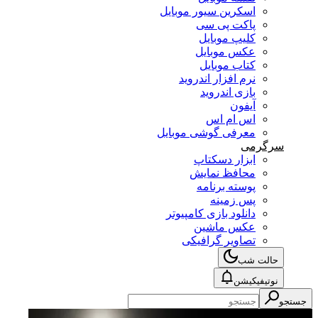
اسکرین سیور موبایل
پاکت پی سی
کلیپ موبایل
عکس موبایل
کتاب موبایل
نرم افزار اندروید
بازی اندروید
آیفون
اس ام اس
معرفی گوشی موبایل
سرگرمی
ابزار دسکتاپ
محافظ نمایش
پوسته برنامه
پس زمینه
دانلود بازی کامپیوتر
عکس ماشین
تصاویر گرافیکی
حالت شب
نوتیفیکیشن
جستجو