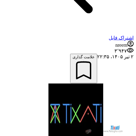
اشتراک فایل
nreern
۳٬۹۴۷
۲ تیر ۱۴۰۵،‏ ۲۲:۳۵
علامت گذاری