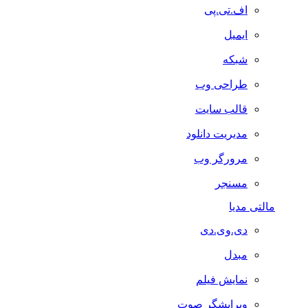
اف.تی.پی
ایمیل
شبکه
طراحی وب
قالب سایت
مدیریت دانلود
مرورگر وب
مسنجر
مالتی مدیا
دی.وی.دی
مبدل
نمایش فیلم
ویرایشگر صوت