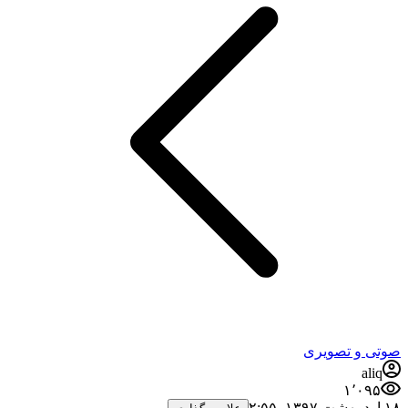
صوتی و تصویری
aliq
۱٬۰۹۵
۱۸ اردیبهشت ۱۳۹۷،‏ ۲:۵۵