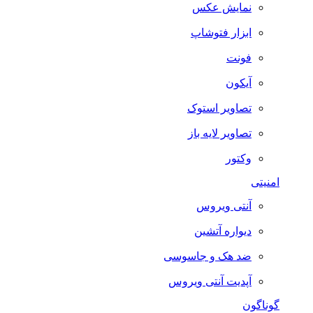
نمایش عکس
ابزار فتوشاپ
فونت
آیکون
تصاویر استوک
تصاویر لایه باز
وکتور
امنیتی
آنتی ویروس
دیواره آتشین
ضد هک و جاسوسی
آپدیت آنتی ویروس
گوناگون