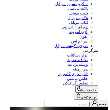
اسکرین سیور موبایل
پاکت پی سی
کلیپ موبایل
عکس موبایل
کتاب موبایل
نرم افزار اندروید
بازی اندروید
آیفون
اس ام اس
معرفی گوشی موبایل
سرگرمی
ابزار دسکتاپ
محافظ نمایش
پوسته برنامه
پس زمینه
دانلود بازی کامپیوتر
عکس ماشین
تصاویر گرافیکی
حالت شب
نوتیفیکیشن
جستجو