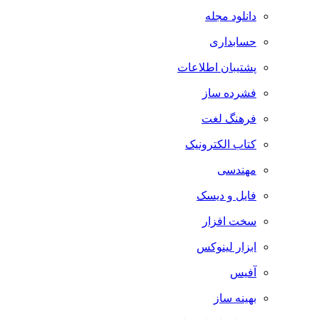
دانلود مجله
حسابداری
پشتیبان اطلاعات
فشرده ساز
فرهنگ لغت
کتاب الکترونیک
مهندسی
فایل و دیسک
سخت افزار
ابزار لینوکس
آفیس
بهینه ساز