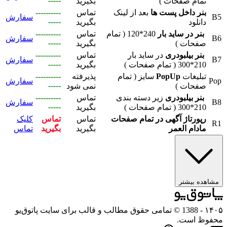
-----
تمام صفحات )
بگیرید
بنر داخل پست ها
بعد از لینک
تماس
----------
B5
سفارش
-----
دانلود
بگیرید
بنر در ساید بار
240*120 ( تمام
تماس
----------
B6
سفارش
-----
صفحات )
بگیرید
بنر بیلبودری
در ساید بار
تماس
----------
B7
سفارش
-----
210*300 ( تمام صفحات )
بگیرید
تبلیغات
PopUp
سایز ( تمام
پذیرفته
----------
Pop
سفارش
-----
صفحات )
نمی شود
بنر بیلبودری
زیر دسته بندی
تماس
----------
B8
سفارش
-----
210*300 ( تمام صفحات )
بگیرید
رپورتاژ آگهی در تمام صفحات
تماس
تماس
کلیک
R1
مادام العمر
بگیرید
بگیرید
تماس
مشاهده بیشتر
۱۴۰۵
- 1388 © تمامی حقوق مطالب و قالب برای سایت پاتوق‌یو
محفوظ است.