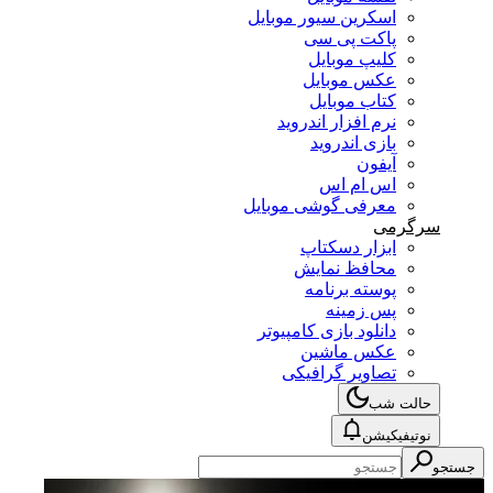
اسکرین سیور موبایل
پاکت پی سی
کلیپ موبایل
عکس موبایل
کتاب موبایل
نرم افزار اندروید
بازی اندروید
آیفون
اس ام اس
معرفی گوشی موبایل
سرگرمی
ابزار دسکتاپ
محافظ نمایش
پوسته برنامه
پس زمینه
دانلود بازی کامپیوتر
عکس ماشین
تصاویر گرافیکی
حالت شب
نوتیفیکیشن
جستجو