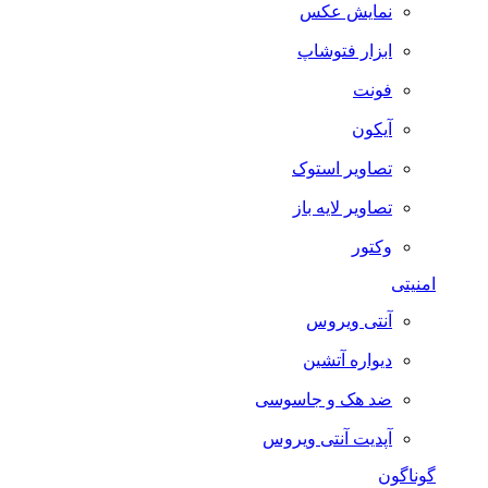
نمایش عکس
ابزار فتوشاپ
فونت
آیکون
تصاویر استوک
تصاویر لایه باز
وکتور
امنیتی
آنتی ویروس
دیواره آتشین
ضد هک و جاسوسی
آپدیت آنتی ویروس
گوناگون