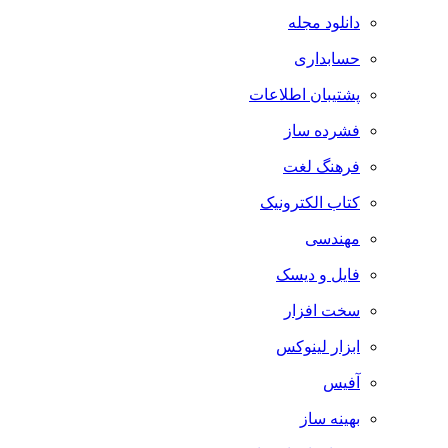
دانلود مجله
حسابداری
پشتیبان اطلاعات
فشرده ساز
فرهنگ لغت
کتاب الکترونیک
مهندسی
فایل و دیسک
سخت افزار
ابزار لینوکس
آفیس
بهینه ساز