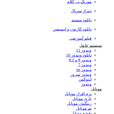
موزیک بی کلام
تیتراژ سریال
دانلود مستند
دانلود کارتون و انیمیشن
فیلم آموزشی
سیستم عامل
ویندوز 11
دانلود ویندوز 10
ویندوز 8 و 8.1
ویندوز 7
ویندوز xp
ویندوز سرور
لینوکس
ویندوز
موبایل
نرم افزار موبایل
بازی موبایل
رینگتون موبایل
تم موبایل
نقشه موبایل