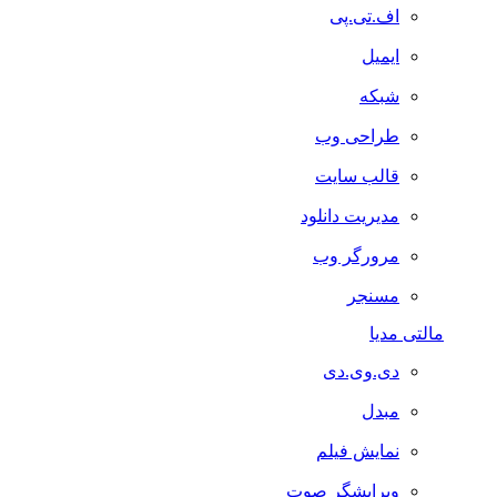
اف.تی.پی
ایمیل
شبکه
طراحی وب
قالب سایت
مدیریت دانلود
مرورگر وب
مسنجر
مالتی مدیا
دی.وی.دی
مبدل
نمایش فیلم
ویرایشگر صوت