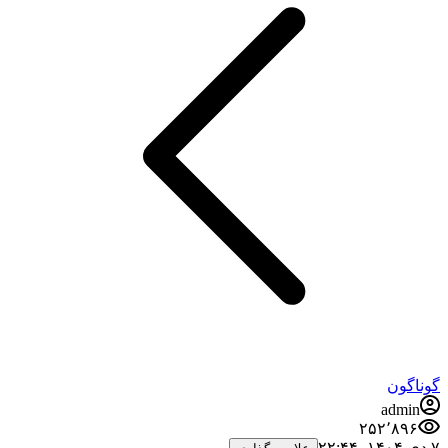
گوناگون
admin
۲۵۲٬۸۹۶
۷ دی ۱۴۰۴،‏ ۲۲:۴۴