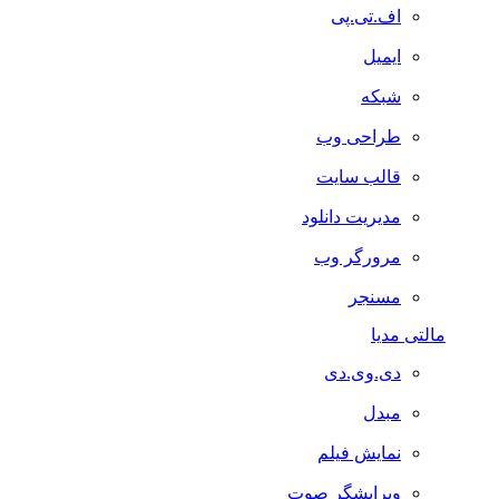
اف.تی.پی
ایمیل
شبکه
طراحی وب
قالب سایت
مدیریت دانلود
مرورگر وب
مسنجر
مالتی مدیا
دی.وی.دی
مبدل
نمایش فیلم
ویرایشگر صوت