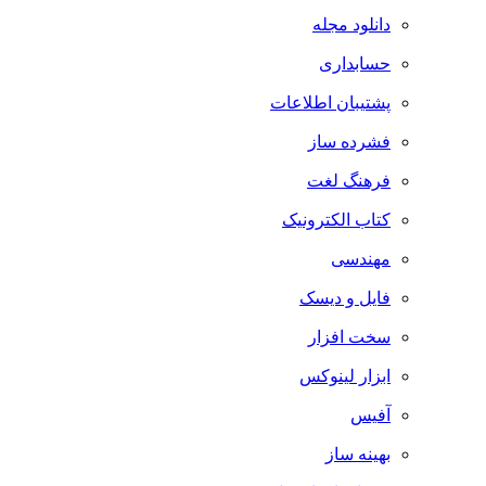
دانلود مجله
حسابداری
پشتیبان اطلاعات
فشرده ساز
فرهنگ لغت
کتاب الکترونیک
مهندسی
فایل و دیسک
سخت افزار
ابزار لینوکس
آفیس
بهینه ساز