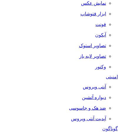
نمایش عکس
ابزار فتوشاپ
فونت
آیکون
تصاویر استوک
تصاویر لایه باز
وکتور
امنیتی
آنتی ویروس
دیواره آتشین
ضد هک و جاسوسی
آپدیت آنتی ویروس
گوناگون