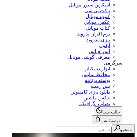
اسکرین سیور موبایل
پاکت پی سی
کلیپ موبایل
عکس موبایل
کتاب موبایل
نرم افزار اندروید
بازی اندروید
آیفون
اس ام اس
معرفی گوشی موبایل
سرگرمی
ابزار دسکتاپ
محافظ نمایش
پوسته برنامه
پس زمینه
دانلود بازی کامپیوتر
عکس ماشین
تصاویر گرافیکی
حالت شب
نوتیفیکیشن
جستجو