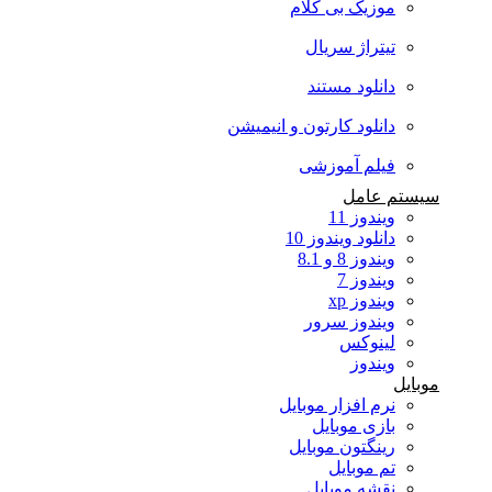
موزیک بی کلام
تیتراژ سریال
دانلود مستند
دانلود کارتون و انیمیشن
فیلم آموزشی
سیستم عامل
ویندوز 11
دانلود ویندوز 10
ویندوز 8 و 8.1
ویندوز 7
ویندوز xp
ویندوز سرور
لینوکس
ویندوز
موبایل
نرم افزار موبایل
بازی موبایل
رینگتون موبایل
تم موبایل
نقشه موبایل