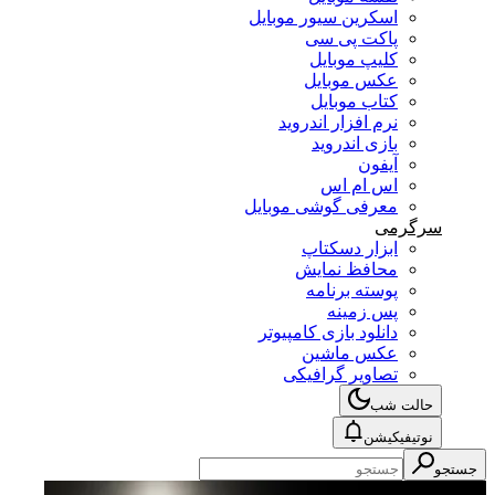
اسکرین سیور موبایل
پاکت پی سی
کلیپ موبایل
عکس موبایل
کتاب موبایل
نرم افزار اندروید
بازی اندروید
آیفون
اس ام اس
معرفی گوشی موبایل
سرگرمی
ابزار دسکتاپ
محافظ نمایش
پوسته برنامه
پس زمینه
دانلود بازی کامپیوتر
عکس ماشین
تصاویر گرافیکی
حالت شب
نوتیفیکیشن
جستجو