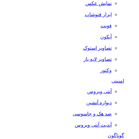
نمایش عکس
ابزار فتوشاپ
فونت
آیکون
تصاویر استوک
تصاویر لایه باز
وکتور
امنیتی
آنتی ویروس
دیواره آتشین
ضد هک و جاسوسی
آپدیت آنتی ویروس
گوناگون