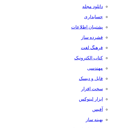
دانلود مجله
حسابداری
پشتیبان اطلاعات
فشرده ساز
فرهنگ لغت
کتاب الکترونیک
مهندسی
فایل و دیسک
سخت افزار
ابزار لینوکس
آفیس
بهینه ساز