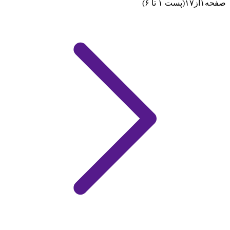
صفحه
۱
از
۱۷
(پست ۱ تا ۶)