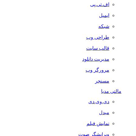
اف.تی.پی
ایمیل
شبکه
طراحی وب
قالب سایت
مدیریت دانلود
مرورگر وب
مسنجر
مالتی مدیا
دی.وی.دی
مبدل
نمایش فیلم
ویرایشگر صوت