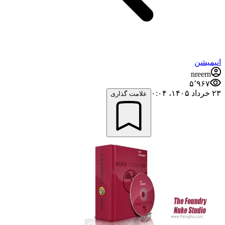
انیمیشن
nreern
۵٬۹۶۷
۲۳ خرداد ۱۴۰۵،‏ ۰:۰۴
علامت گذاری