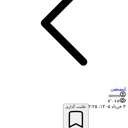
انیمیشن
nreern
۷٬۰۶۸
۳ خرداد ۱۴۰۵،‏ ۲:۲۵
علامت گذاری