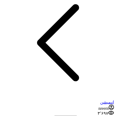
انیمیشن
nreern
۳٬۶۹۷