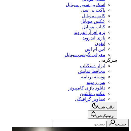
اسکرین سیور موبایل
پاکت پی سی
کلیپ موبایل
عکس موبایل
کتاب موبایل
نرم افزار اندروید
بازی اندروید
آیفون
اس ام اس
معرفی گوشی موبایل
سرگرمی
ابزار دسکتاپ
محافظ نمایش
پوسته برنامه
پس زمینه
دانلود بازی کامپیوتر
عکس ماشین
تصاویر گرافیکی
حالت شب
نوتیفیکیشن
جستجو