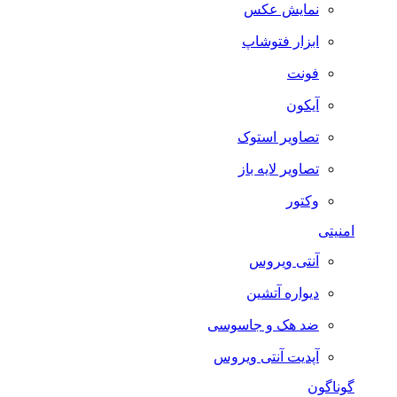
نمایش عکس
ابزار فتوشاپ
فونت
آیکون
تصاویر استوک
تصاویر لایه باز
وکتور
امنیتی
آنتی ویروس
دیواره آتشین
ضد هک و جاسوسی
آپدیت آنتی ویروس
گوناگون