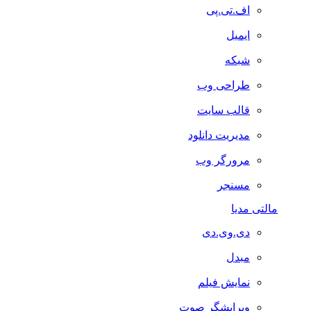
اف.تی.پی
ایمیل
شبکه
طراحی وب
قالب سایت
مدیریت دانلود
مرورگر وب
مسنجر
مالتی مدیا
دی.وی.دی
مبدل
نمایش فیلم
ویرایشگر صوت