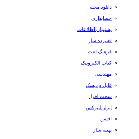
دانلود مجله
حسابداری
پشتیبان اطلاعات
فشرده ساز
فرهنگ لغت
کتاب الکترونیک
مهندسی
فایل و دیسک
سخت افزار
ابزار لینوکس
آفیس
بهینه ساز