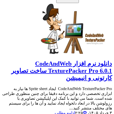
دانلود نرم افزار CodeAndWeb
TexturePacker Pro 6.0.1 ساخت تصاویر
کارتونی و انیمیشن
CodeAndWeb TexturePacker Pro ایجاد Sprite sheet ها نیاز به
ابزاری تخصصی دارد و این برنامه دقیقا برای چنین منظوری طراحی
شده است. شما می توانید با کمک این اپلیکیشن تصاویری با
رزولوشن بالا در ابعاد دلخواه ایجاد نمایید و آن ها را برای سیستم
های مختلف منتشر کنید....
۳ خرداد ۱۴۰۵،‏ ۲:۲۵
ادامه مطلب