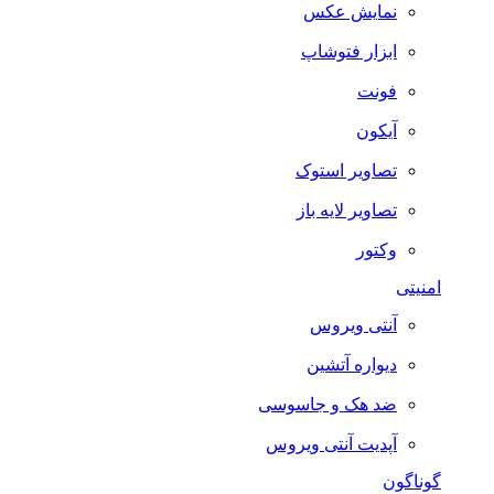
نمایش عکس
ابزار فتوشاپ
فونت
آیکون
تصاویر استوک
تصاویر لایه باز
وکتور
امنیتی
آنتی ویروس
دیواره آتشین
ضد هک و جاسوسی
آپدیت آنتی ویروس
گوناگون