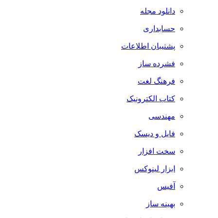
دانلود مجله
حسابداری
پشتیبان اطلاعات
فشرده ساز
فرهنگ لغت
کتاب الکترونیک
مهندسی
فایل و دیسک
سخت افزار
ابزار لینوکس
آفیس
بهینه ساز