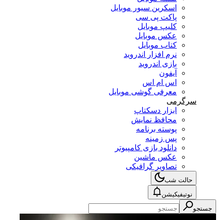
اسکرین سیور موبایل
پاکت پی سی
کلیپ موبایل
عکس موبایل
کتاب موبایل
نرم افزار اندروید
بازی اندروید
آیفون
اس ام اس
معرفی گوشی موبایل
سرگرمی
ابزار دسکتاپ
محافظ نمایش
پوسته برنامه
پس زمینه
دانلود بازی کامپیوتر
عکس ماشین
تصاویر گرافیکی
حالت شب
نوتیفیکیشن
جستجو