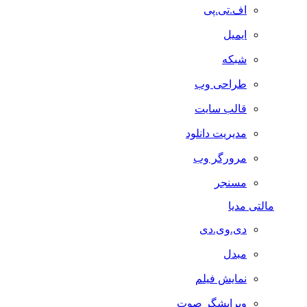
اف.تی.پی
ایمیل
شبکه
طراحی وب
قالب سایت
مدیریت دانلود
مرورگر وب
مسنجر
مالتی مدیا
دی.وی.دی
مبدل
نمایش فیلم
ویرایشگر صوت