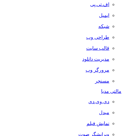
اف.تی.پی
ایمیل
شبکه
طراحی وب
قالب سایت
مدیریت دانلود
مرورگر وب
مسنجر
مالتی مدیا
دی.وی.دی
مبدل
نمایش فیلم
ویرایشگر صوت