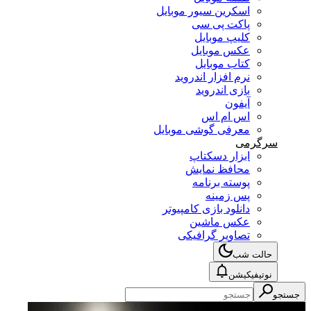
اسکرین سیور موبایل
پاکت پی سی
کلیپ موبایل
عکس موبایل
کتاب موبایل
نرم افزار اندروید
بازی اندروید
آیفون
اس ام اس
معرفی گوشی موبایل
سرگرمی
ابزار دسکتاپ
محافظ نمایش
پوسته برنامه
پس زمینه
دانلود بازی کامپیوتر
عکس ماشین
تصاویر گرافیکی
حالت شب
نوتیفیکیشن
جستجو