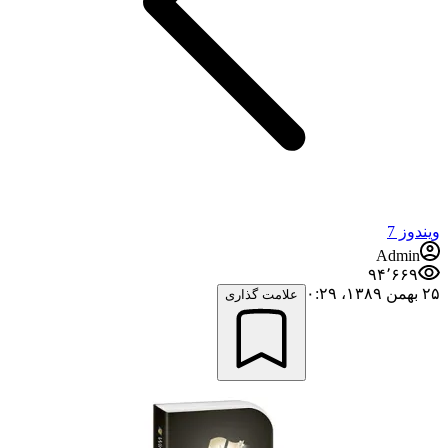
ویندوز 7
Admin
۹۴٬۶۶۹
۲۵ بهمن ۱۳۸۹،‏ ۰:۲۹
علامت گذاری