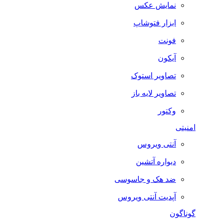
نمایش عکس
ابزار فتوشاپ
فونت
آیکون
تصاویر استوک
تصاویر لایه باز
وکتور
امنیتی
آنتی ویروس
دیواره آتشین
ضد هک و جاسوسی
آپدیت آنتی ویروس
گوناگون