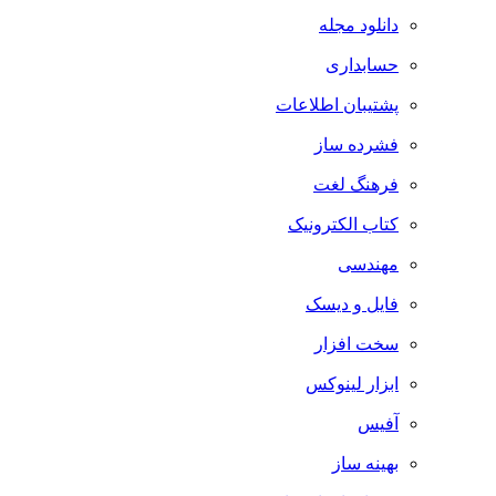
دانلود مجله
حسابداری
پشتیبان اطلاعات
فشرده ساز
فرهنگ لغت
کتاب الکترونیک
مهندسی
فایل و دیسک
سخت افزار
ابزار لینوکس
آفیس
بهینه ساز