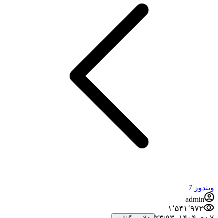
ویندوز 7
admin
۱٬۵۴۱٬۹۷۲
۷ دی ۱۴۰۴،‏ ۲۳:۵۳