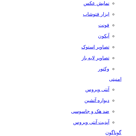
نمایش عکس
ابزار فتوشاپ
فونت
آیکون
تصاویر استوک
تصاویر لایه باز
وکتور
امنیتی
آنتی ویروس
دیواره آتشین
ضد هک و جاسوسی
آپدیت آنتی ویروس
گوناگون