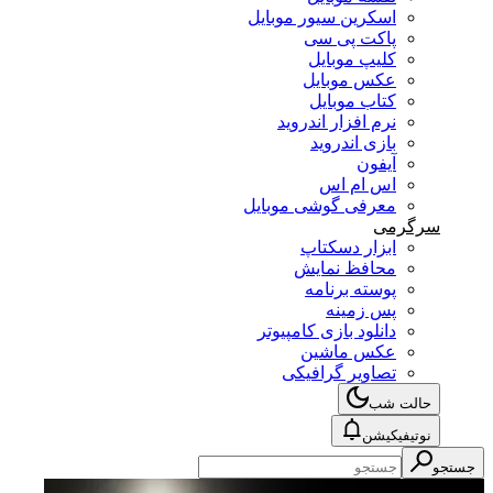
اسکرین سیور موبایل
پاکت پی سی
کلیپ موبایل
عکس موبایل
کتاب موبایل
نرم افزار اندروید
بازی اندروید
آیفون
اس ام اس
معرفی گوشی موبایل
سرگرمی
ابزار دسکتاپ
محافظ نمایش
پوسته برنامه
پس زمینه
دانلود بازی کامپیوتر
عکس ماشین
تصاویر گرافیکی
حالت شب
نوتیفیکیشن
جستجو