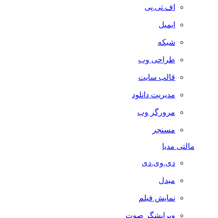
اف.تی.پی
ایمیل
شبکه
طراحی وب
قالب سایت
مدیریت دانلود
مرورگر وب
مسنجر
مالتی مدیا
دی.وی.دی
مبدل
نمایش فیلم
ویرایشگر صوت