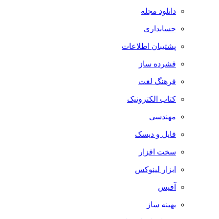
دانلود مجله
حسابداری
پشتیبان اطلاعات
فشرده ساز
فرهنگ لغت
کتاب الکترونیک
مهندسی
فایل و دیسک
سخت افزار
ابزار لینوکس
آفیس
بهینه ساز