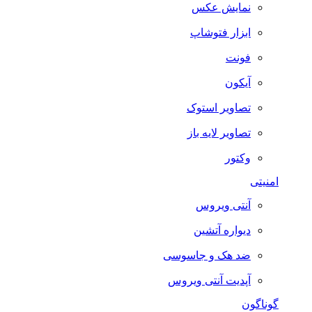
نمایش عکس
ابزار فتوشاپ
فونت
آیکون
تصاویر استوک
تصاویر لایه باز
وکتور
امنیتی
آنتی ویروس
دیواره آتشین
ضد هک و جاسوسی
آپدیت آنتی ویروس
گوناگون