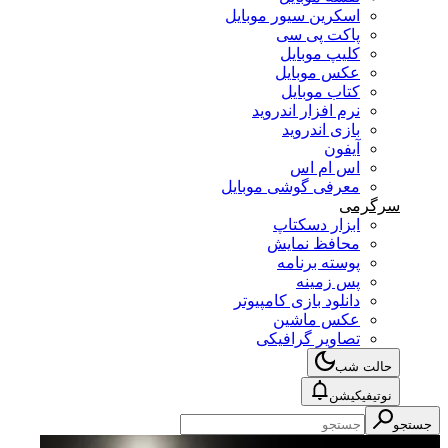
اسکرین سیور موبایل
پاکت پی سی
کلیپ موبایل
عکس موبایل
کتاب موبایل
نرم افزار اندروید
بازی اندروید
آیفون
اس ام اس
معرفی گوشی موبایل
سرگرمی
ابزار دسکتاپ
محافظ نمایش
پوسته برنامه
پس زمینه
دانلود بازی کامپیوتر
عکس ماشین
تصاویر گرافیکی
حالت شب
نوتیفیکیشن
جستجو