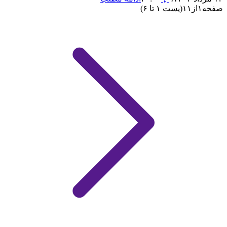
صفحه
۱
از
۱۱
(پست ۱ تا ۶)