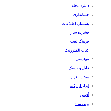
دانلود مجله
حسابداری
پشتیبان اطلاعات
فشرده ساز
فرهنگ لغت
کتاب الکترونیک
مهندسی
فایل و دیسک
سخت افزار
ابزار لینوکس
آفیس
بهینه ساز