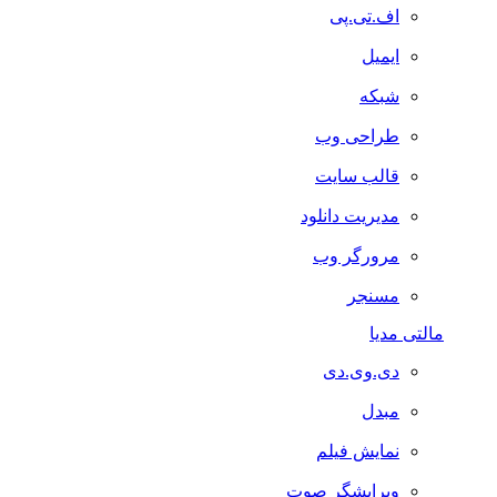
اف.تی.پی
ایمیل
شبکه
طراحی وب
قالب سایت
مدیریت دانلود
مرورگر وب
مسنجر
مالتی مدیا
دی.وی.دی
مبدل
نمایش فیلم
ویرایشگر صوت