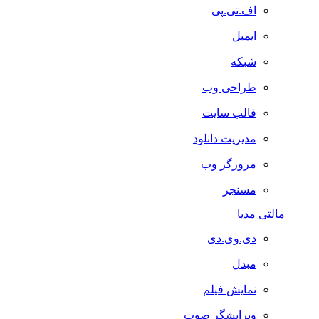
اف.تی.پی
ایمیل
شبکه
طراحی وب
قالب سایت
مدیریت دانلود
مرورگر وب
مسنجر
مالتی مدیا
دی.وی.دی
مبدل
نمایش فیلم
ویرایشگر صوت