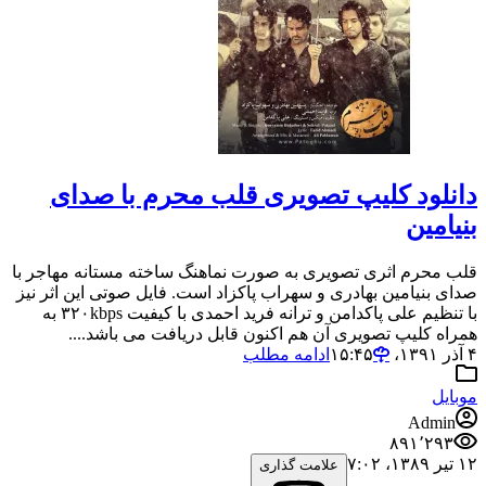
دانلود کلیپ تصویری قلب محرم با صدای
بنیامین
قلب محرم اثری تصویری به صورت نماهنگ ساخته مستانه مهاجر با
صدای بنیامین بهادری و سهراب پاکزاد است. فایل صوتی این اثر نیز
با تنظیم علی پاکدامن و ترانه فرید احمدی با کیفیت ۳۲۰kbps به
همراه کلیپ تصویری آن هم اکنون قابل دریافت می باشد....
۴ آذر ۱۳۹۱،‏ ۱۵:۴۵
ادامه مطلب
موبایل
Admin
۸۹۱٬۲۹۳
۱۲ تیر ۱۳۸۹،‏ ۷:۰۲
علامت گذاری