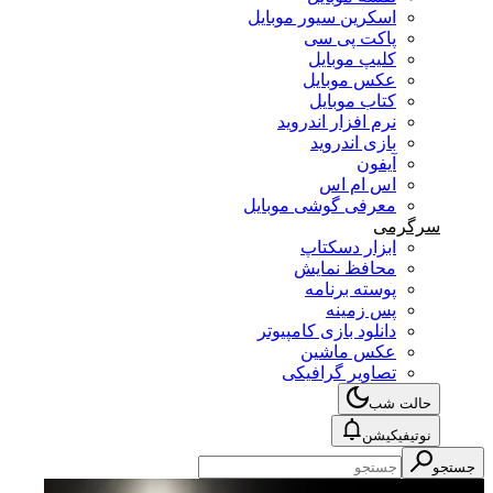
اسکرین سیور موبایل
پاکت پی سی
کلیپ موبایل
عکس موبایل
کتاب موبایل
نرم افزار اندروید
بازی اندروید
آیفون
اس ام اس
معرفی گوشی موبایل
سرگرمی
ابزار دسکتاپ
محافظ نمایش
پوسته برنامه
پس زمینه
دانلود بازی کامپیوتر
عکس ماشین
تصاویر گرافیکی
حالت شب
نوتیفیکیشن
جستجو