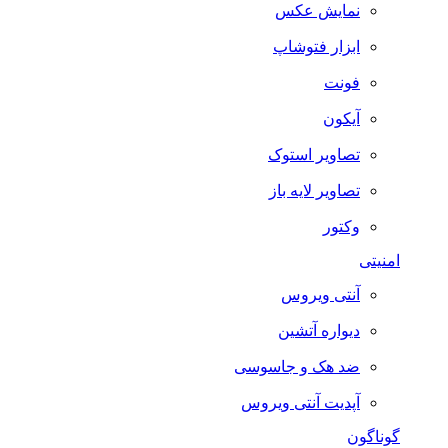
نمایش عکس
ابزار فتوشاپ
فونت
آیکون
تصاویر استوک
تصاویر لایه باز
وکتور
امنیتی
آنتی ویروس
دیواره آتشین
ضد هک و جاسوسی
آپدیت آنتی ویروس
گوناگون