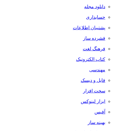
دانلود مجله
حسابداری
پشتیبان اطلاعات
فشرده ساز
فرهنگ لغت
کتاب الکترونیک
مهندسی
فایل و دیسک
سخت افزار
ابزار لینوکس
آفیس
بهینه ساز