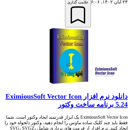
۲۳ آبان ۱۴۰۲،‏ ۶:۰۶
علامت گذاری
دانلود نرم افزار EximiousSoft Vector Icon
5.24 برنامه ساخت وکتور
EximiousSoft Vector Icon یک ابزار قدرتمند ایجاد وکتور است. شما
فقط باید چند کلیک ساده ماوس را انجام دهید، وکتور دلخواه خود را
ایجاد کنید. نرم افزار از فرمت های برداری شامل SVG، SVGZ،