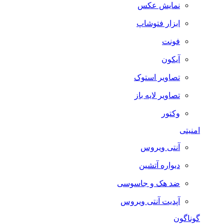
نمایش عکس
ابزار فتوشاپ
فونت
آیکون
تصاویر استوک
تصاویر لایه باز
وکتور
امنیتی
آنتی ویروس
دیواره آتشین
ضد هک و جاسوسی
آپدیت آنتی ویروس
گوناگون