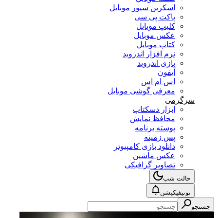
اسکرین سیور موبایل
پاکت پی سی
کلیپ موبایل
عکس موبایل
کتاب موبایل
نرم افزار اندروید
بازی اندروید
آیفون
اس ام اس
معرفی گوشی موبایل
سرگرمی
ابزار دسکتاپ
محافظ نمایش
پوسته برنامه
پس زمینه
دانلود بازی کامپیوتر
عکس ماشین
تصاویر گرافیکی
حالت شب
نوتیفیکیشن
جستجو