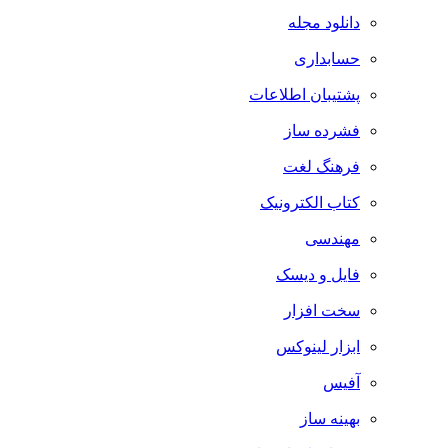
دانلود مجله
حسابداری
پشتیبان اطلاعات
فشرده ساز
فرهنگ لغت
کتاب الکترونیک
مهندسی
فایل و دیسک
سخت افزار
ابزار لینوکس
آفیس
بهینه ساز