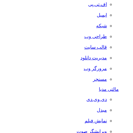
اف.تی.پی
ایمیل
شبکه
طراحی وب
قالب سایت
مدیریت دانلود
مرورگر وب
مسنجر
مالتی مدیا
دی.وی.دی
مبدل
نمایش فیلم
ویرایشگر صوت