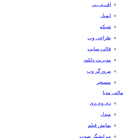
اف.تی.پی
ایمیل
شبکه
طراحی وب
قالب سایت
مدیریت دانلود
مرورگر وب
مسنجر
مالتی مدیا
دی.وی.دی
مبدل
نمایش فیلم
ویرایشگر صوت