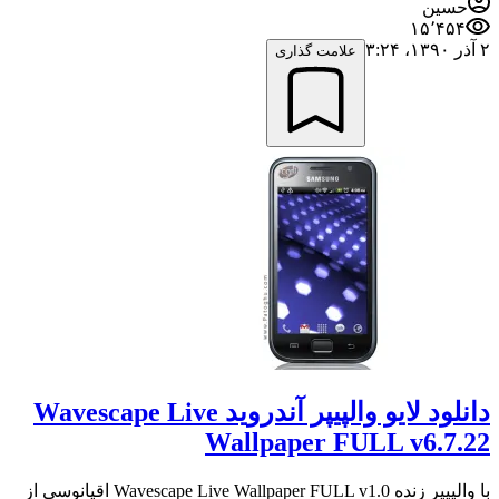
حسین
۱۵٬۴۵۴
۲ آذر ۱۳۹۰،‏ ۳:۲۴
علامت گذاری
دانلود لایو والپیپر آندروید Wavescape Live
Wallpaper FULL v6.7.22
با والپیپر زنده Wavescape Live Wallpaper FULL v1.0 اقیانوسی از