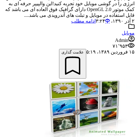
انرژی را در گوشی موبایل خود تجربه کنید!این والپیپر حرفه ای به
کمک موتور OpenGL 2.0 دارای گرافیک فوق العاده ای می باشد که
قابل استفاده در موبایل و تبلت های آندرویدی می باشد....
۲ آذر ۱۳۹۰،‏ ۳:۲۴
ادامه مطلب
موبایل
Admin
۷۱٬۹۵۳
۱۵ فروردین ۱۳۸۹،‏ ۵:۱۹
علامت گذاری