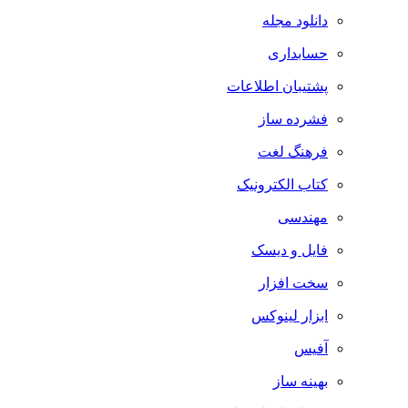
دانلود مجله
حسابداری
پشتیبان اطلاعات
فشرده ساز
فرهنگ لغت
کتاب الکترونیک
مهندسی
فایل و دیسک
سخت افزار
ابزار لینوکس
آفیس
بهینه ساز