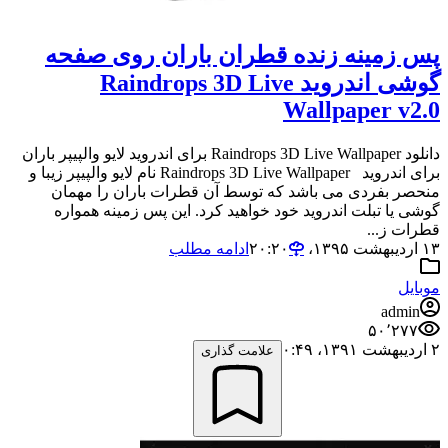
پس زمینه زنده قطران باران روی صفحه
گوشی اندروید Raindrops 3D Live
Wallpaper v2.0
دانلود Raindrops 3D Live Wallpaper برای اندروید لایو والپیپر باران
برای اندروید Raindrops 3D Live Wallpaper نام لایو والپیپر زیبا و
منحصر بفردی می باشد که توسط آن قطرات باران را مهمان
گوشی یا تبلت اندروید خود خواهید کرد. این پس زمینه همواره
قطرات ز...
۱۳ اردیبهشت ۱۳۹۵،‏ ۲۰:۲۰
ادامه مطلب
موبایل
admin
۵۰٬۲۷۷
۲ اردیبهشت ۱۳۹۱،‏ ۰:۴۹
علامت گذاری