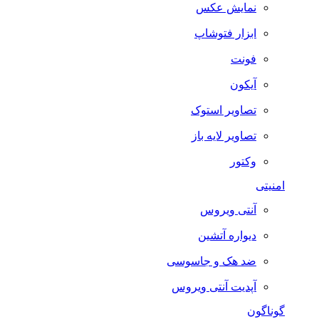
نمایش عکس
ابزار فتوشاپ
فونت
آیکون
تصاویر استوک
تصاویر لایه باز
وکتور
امنیتی
آنتی ویروس
دیواره آتشین
ضد هک و جاسوسی
آپدیت آنتی ویروس
گوناگون