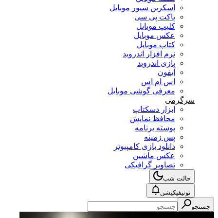
اسکرین سیور موبایل
پاکت پی سی
کلیپ موبایل
عکس موبایل
کتاب موبایل
نرم افزار اندروید
بازی اندروید
آیفون
اس ام اس
معرفی گوشی موبایل
سرگرمی
ابزار دسکتاپ
محافظ نمایش
پوسته برنامه
پس زمینه
دانلود بازی کامپیوتر
عکس ماشین
تصاویر گرافیکی
حالت شب
نوتیفیکیشن
جستجو