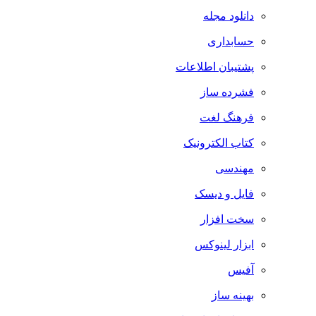
دانلود مجله
حسابداری
پشتیبان اطلاعات
فشرده ساز
فرهنگ لغت
کتاب الکترونیک
مهندسی
فایل و دیسک
سخت افزار
ابزار لینوکس
آفیس
بهینه ساز