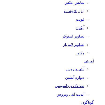
نمایش عکس
ابزار فتوشاپ
فونت
آیکون
تصاویر استوک
تصاویر لایه باز
وکتور
امنیتی
آنتی ویروس
دیواره آتشین
ضد هک و جاسوسی
آپدیت آنتی ویروس
گوناگون