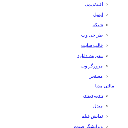
اف.تی.پی
ایمیل
شبکه
طراحی وب
قالب سایت
مدیریت دانلود
مرورگر وب
مسنجر
مالتی مدیا
دی.وی.دی
مبدل
نمایش فیلم
ویرایشگر صوت