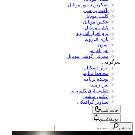
اسکرین سیور موبایل
پاکت پی سی
کلیپ موبایل
عکس موبایل
کتاب موبایل
نرم افزار اندروید
بازی اندروید
آیفون
اس ام اس
معرفی گوشی موبایل
سرگرمی
ابزار دسکتاپ
محافظ نمایش
پوسته برنامه
پس زمینه
دانلود بازی کامپیوتر
عکس ماشین
تصاویر گرافیکی
حالت شب
نوتیفیکیشن
جستجو