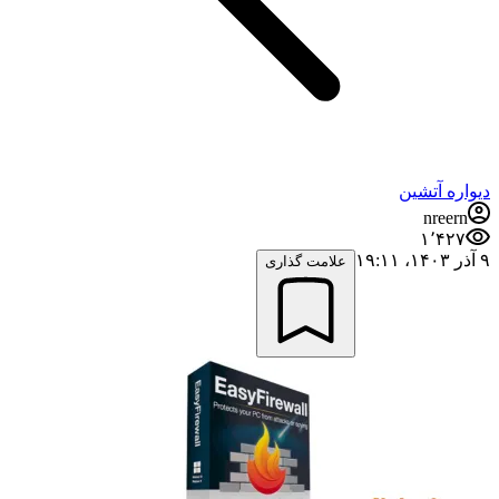
دیواره آتشین
nreern
۱٬۴۲۷
۹ آذر ۱۴۰۳،‏ ۱۹:۱۱
علامت گذاری