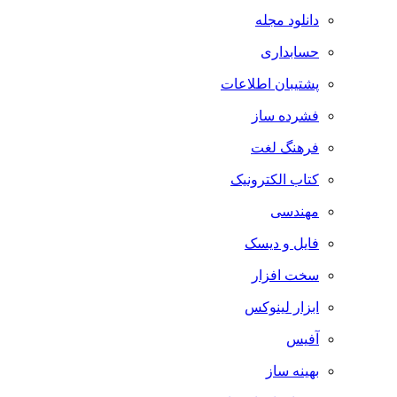
دانلود مجله
حسابداری
پشتیبان اطلاعات
فشرده ساز
فرهنگ لغت
کتاب الکترونیک
مهندسی
فایل و دیسک
سخت افزار
ابزار لینوکس
آفیس
بهینه ساز