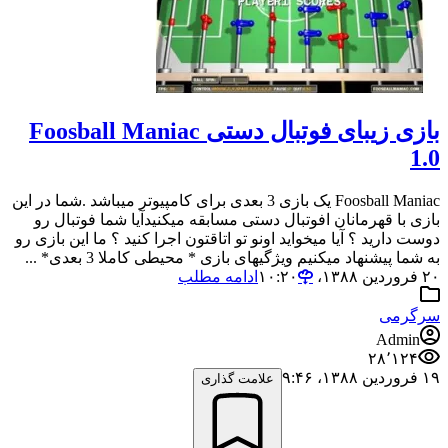
بازی زیبای فوتبال دستی Foosball Maniac
1.0
Foosball Maniac یک بازی 3 بعدی برای کامپیوتر میباشد .شما در این
بازی با قهرمانان افوتبال دستی مسابقه میکنیدآیا شما فوتبال رو
دوست دارید ؟ آیا میخواید اونو تو اتاقتون اجرا کنید ؟ ما این بازی رو
به شما پیشنهاد میکنیم ویژگیهای بازی * محیطی کاملا 3 بعدی* ...
۲۰ فروردین ۱۳۸۸،‏ ۱۰:۲۰
ادامه مطلب
سرگرمی
Admin
۲۸٬۱۲۴
۱۹ فروردین ۱۳۸۸،‏ ۹:۴۶
علامت گذاری