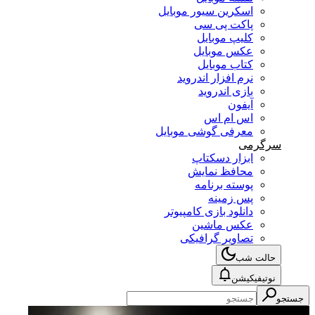
اسکرین سیور موبایل
پاکت پی سی
کلیپ موبایل
عکس موبایل
کتاب موبایل
نرم افزار اندروید
بازی اندروید
آیفون
اس ام اس
معرفی گوشی موبایل
سرگرمی
ابزار دسکتاپ
محافظ نمایش
پوسته برنامه
پس زمینه
دانلود بازی کامپیوتر
عکس ماشین
تصاویر گرافیکی
حالت شب
نوتیفیکیشن
جستجو