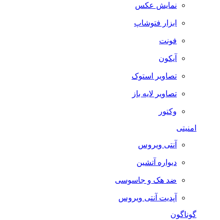
نمایش عکس
ابزار فتوشاپ
فونت
آیکون
تصاویر استوک
تصاویر لایه باز
وکتور
امنیتی
آنتی ویروس
دیواره آتشین
ضد هک و جاسوسی
آپدیت آنتی ویروس
گوناگون