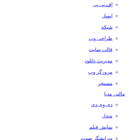
اف.تی.پی
ایمیل
شبکه
طراحی وب
قالب سایت
مدیریت دانلود
مرورگر وب
مسنجر
مالتی مدیا
دی.وی.دی
مبدل
نمایش فیلم
ویرایشگر صوت