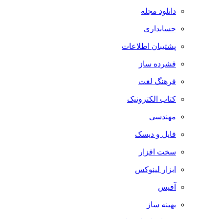
دانلود مجله
حسابداری
پشتیبان اطلاعات
فشرده ساز
فرهنگ لغت
کتاب الکترونیک
مهندسی
فایل و دیسک
سخت افزار
ابزار لینوکس
آفیس
بهینه ساز