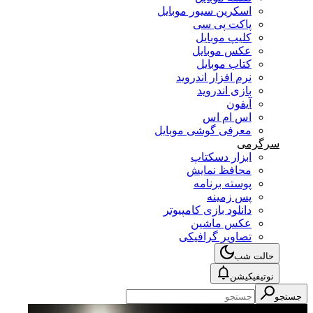
اسکرین سیور موبایل
پاکت پی سی
کلیپ موبایل
عکس موبایل
کتاب موبایل
نرم افزار اندروید
بازی اندروید
آیفون
اس ام اس
معرفی گوشی موبایل
سرگرمی
ابزار دسکتاپ
محافظ نمایش
پوسته برنامه
پس زمینه
دانلود بازی کامپیوتر
عکس ماشین
تصاویر گرافیکی
حالت شب
نوتیفیکیشن
جستجو