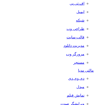
اف.تی.پی
ایمیل
شبکه
طراحی وب
قالب سایت
مدیریت دانلود
مرورگر وب
مسنجر
مالتی مدیا
دی.وی.دی
مبدل
نمایش فیلم
ویرایشگر صوت