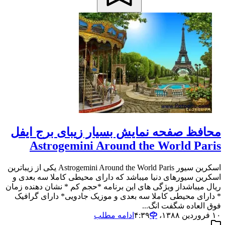
محافظ صفحه نمایش بسیار زیبای برج ایفل
Astrogemini Around the World Paris
اسکرین سیور Astrogemini Around the World Paris یکی از زیباترین
اسکرین سیورهای دنیا میباشد که دارای محیطی کاملا سه بعدی و
ریال میباشداز ویژگی های این برنامه *حجم کم * نشان دهنده زمان
* دارای محیطی کاملا سه بعدی و موزیک جادویی* دارای گرافیک
فوق العاده شگفت انگ...
۱۰ فروردین ۱۳۸۸،‏ ۴:۳۹
ادامه مطلب