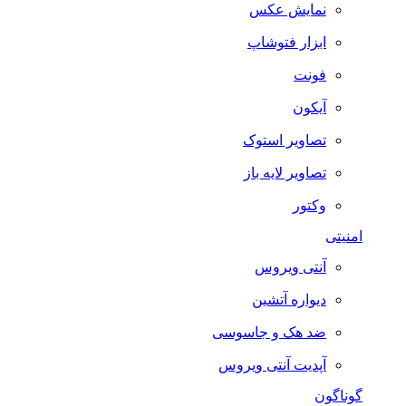
نمایش عکس
ابزار فتوشاپ
فونت
آیکون
تصاویر استوک
تصاویر لایه باز
وکتور
امنیتی
آنتی ویروس
دیواره آتشین
ضد هک و جاسوسی
آپدیت آنتی ویروس
گوناگون