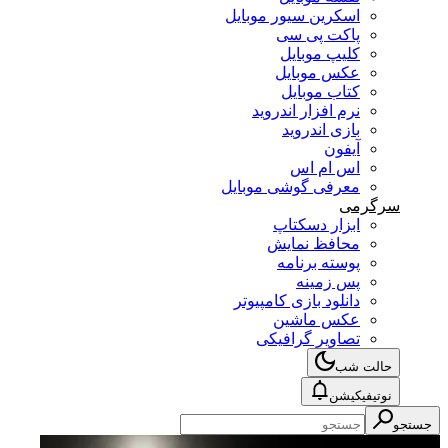
اسکرین سیور موبایل
پاکت پی سی
کلیپ موبایل
عکس موبایل
کتاب موبایل
نرم افزار اندروید
بازی اندروید
آیفون
اس ام اس
معرفی گوشی موبایل
سرگرمی
ابزار دسکتاپ
محافظ نمایش
پوسته برنامه
پس زمینه
دانلود بازی کامپیوتر
عکس ماشین
تصاویر گرافیکی
حالت شب
نوتیفیکیشن
جستجو