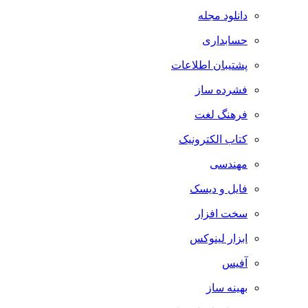
دانلود مجله
حسابداری
پشتیبان اطلاعات
فشرده ساز
فرهنگ لغت
کتاب الکترونیک
مهندسی
فایل و دیسک
سخت افزار
ابزار لینوکس
آفیس
بهینه ساز