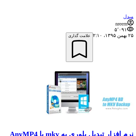
مبدل
nreern
۵٬۰۹۱
۲۵ بهمن ۱۳۹۵،‏ ۲:۱۰
علامت گذاری
نرم افزار تبدیل بلوری به mkv با AnyMP4