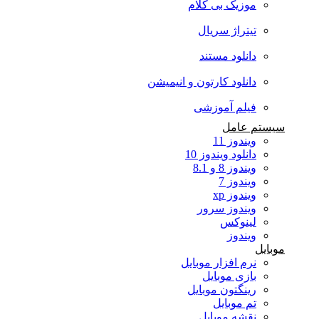
موزیک بی کلام
تیتراژ سریال
دانلود مستند
دانلود کارتون و انیمیشن
فیلم آموزشی
سیستم عامل
ویندوز 11
دانلود ویندوز 10
ویندوز 8 و 8.1
ویندوز 7
ویندوز xp
ویندوز سرور
لینوکس
ویندوز
موبایل
نرم افزار موبایل
بازی موبایل
رینگتون موبایل
تم موبایل
نقشه موبایل