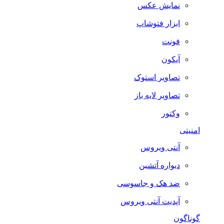
نمایش عکس
ابزار فتوشاپ
فونت
آیکون
تصاویر استوک
تصاویر لایه باز
وکتور
امنیتی
آنتی ویروس
دیواره آتشین
ضد هک و جاسوسی
آپدیت آنتی ویروس
گوناگون