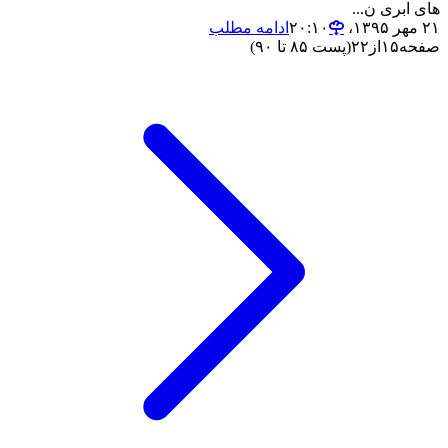
های ابری ن...
۲۱ مهر ۱۳۹۵،‏ ۲۰:۱۰
ادامه مطلب
صفحه
۱۵
از
۲۲
(پست ۸۵ تا ۹۰)