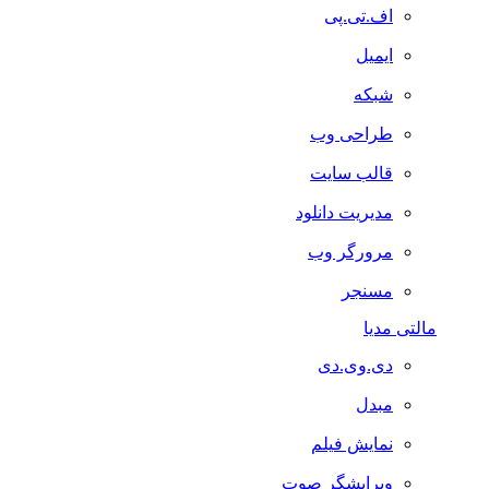
اف.تی.پی
ایمیل
شبکه
طراحی وب
قالب سایت
مدیریت دانلود
مرورگر وب
مسنجر
مالتی مدیا
دی.وی.دی
مبدل
نمایش فیلم
ویرایشگر صوت