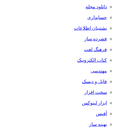
دانلود مجله
حسابداری
پشتیبان اطلاعات
فشرده ساز
فرهنگ لغت
کتاب الکترونیک
مهندسی
فایل و دیسک
سخت افزار
ابزار لینوکس
آفیس
بهینه ساز