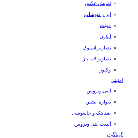
نمایش عکس
ابزار فتوشاپ
فونت
آیکون
تصاویر استوک
تصاویر لایه باز
وکتور
امنیتی
آنتی ویروس
دیواره آتشین
ضد هک و جاسوسی
آپدیت آنتی ویروس
گوناگون