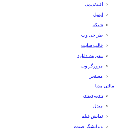
اف.تی.پی
ایمیل
شبکه
طراحی وب
قالب سایت
مدیریت دانلود
مرورگر وب
مسنجر
مالتی مدیا
دی.وی.دی
مبدل
نمایش فیلم
ویرایشگر صوت