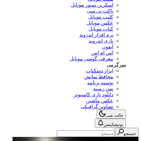
اسکرین سیور موبایل
پاکت پی سی
کلیپ موبایل
عکس موبایل
کتاب موبایل
نرم افزار اندروید
بازی اندروید
آیفون
اس ام اس
معرفی گوشی موبایل
سرگرمی
ابزار دسکتاپ
محافظ نمایش
پوسته برنامه
پس زمینه
دانلود بازی کامپیوتر
عکس ماشین
تصاویر گرافیکی
حالت شب
نوتیفیکیشن
جستجو