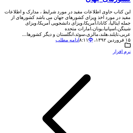
این کتاب حاوی اطلاعات مفید در مورد شرایط ، مدارک و اطلاعات
مفید در مورد اخذ ویزای کشورهای جهان می باشد کشورهای از
جمله ایتالیا، کانادا،آمریکا،ویزای دانشجویی آمریکا،ویزای
شینگن،اسپانیا،یونان،امارات متحده
عربی،تایلند،هلند،مالزی،سوئد،انگلستان و دیگر کشورها....
۱۵ فروردین ۱۳۹۲،‏ ۸:۱۱
ادامه مطلب
نرم افزار