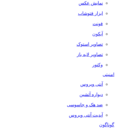
نمایش عکس
ابزار فتوشاپ
فونت
آیکون
تصاویر استوک
تصاویر لایه باز
وکتور
امنیتی
آنتی ویروس
دیواره آتشین
ضد هک و جاسوسی
آپدیت آنتی ویروس
گوناگون