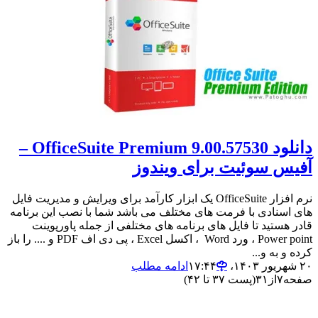
دانلود OfficeSuite Premium 9.00.57530 –
آفیس سوئیت برای ویندوز
نرم افزار OfficeSuite یک ابزار کارآمد برای ویرایش و مدیریت فایل
های اسنادی با فرمت های مختلف می باشد شما با نصب این برنامه
قادر هستید تا فایل های برنامه های مختلفی از جمله پاورپوینت
Power point ، ورد Word ، اکسل Excel ، پی دی اف PDF و .... را باز
کرده و به و...
۲۰ شهریور ۱۴۰۳،‏ ۱۷:۴۴
ادامه مطلب
صفحه
۷
از
۳۱
(پست ۳۷ تا ۴۲)