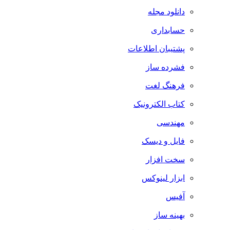
دانلود مجله
حسابداری
پشتیبان اطلاعات
فشرده ساز
فرهنگ لغت
کتاب الکترونیک
مهندسی
فایل و دیسک
سخت افزار
ابزار لینوکس
آفیس
بهینه ساز