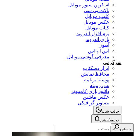
اسکرین سیور موبایل
پاکت پی سی
کلیپ موبایل
عکس موبایل
کتاب موبایل
نرم افزار اندروید
بازی اندروید
آیفون
اس ام اس
معرفی گوشی موبایل
سرگرمی
ابزار دسکتاپ
محافظ نمایش
پوسته برنامه
پس زمینه
دانلود بازی کامپیوتر
عکس ماشین
تصاویر گرافیکی
حالت شب
نوتیفیکیشن
جستجو