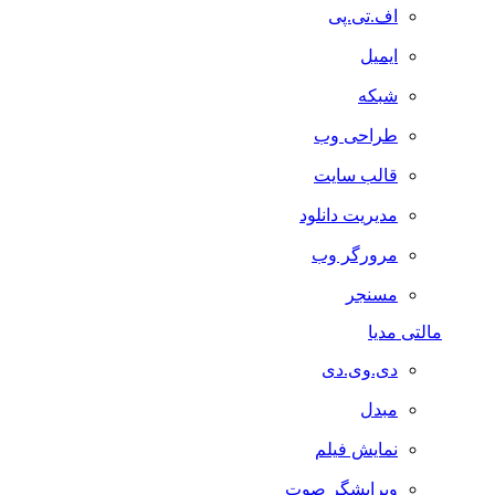
اف.تی.پی
ایمیل
شبکه
طراحی وب
قالب سایت
مدیریت دانلود
مرورگر وب
مسنجر
مالتی مدیا
دی.وی.دی
مبدل
نمایش فیلم
ویرایشگر صوت