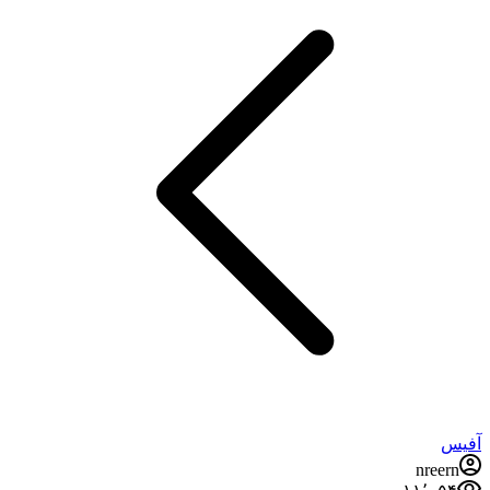
آفیس
nreern