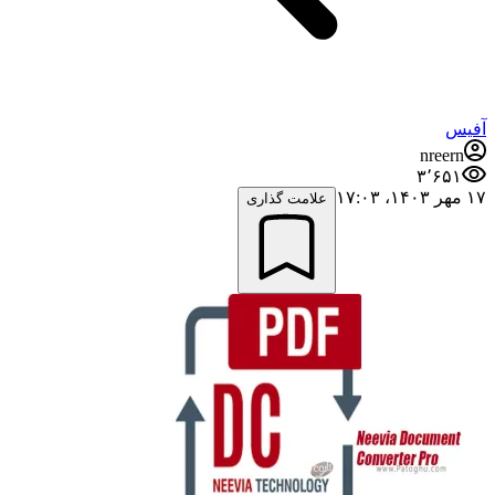
آفیس
nreern
۳٬۶۵۱
۱۷ مهر ۱۴۰۳،‏ ۱۷:۰۳
علامت گذاری