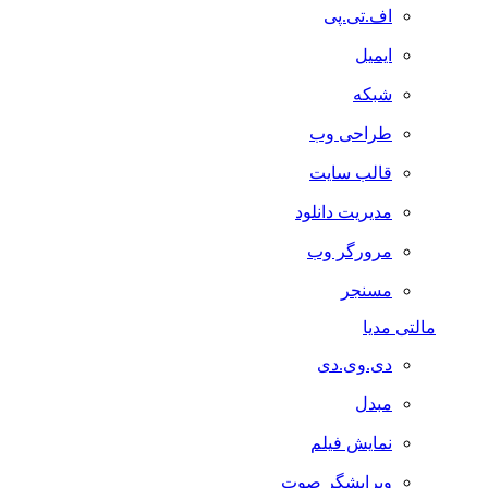
اف.تی.پی
ایمیل
شبکه
طراحی وب
قالب سایت
مدیریت دانلود
مرورگر وب
مسنجر
مالتی مدیا
دی.وی.دی
مبدل
نمایش فیلم
ویرایشگر صوت