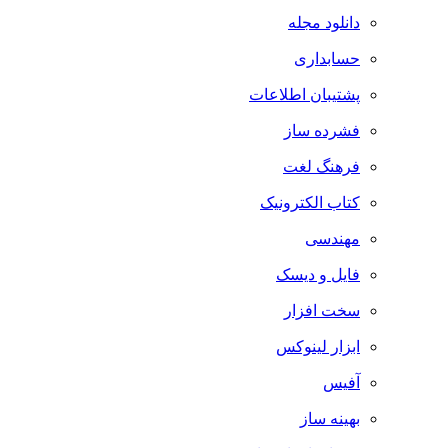
دانلود مجله
حسابداری
پشتیبان اطلاعات
فشرده ساز
فرهنگ لغت
کتاب الکترونیک
مهندسی
فایل و دیسک
سخت افزار
ابزار لینوکس
آفیس
بهینه ساز