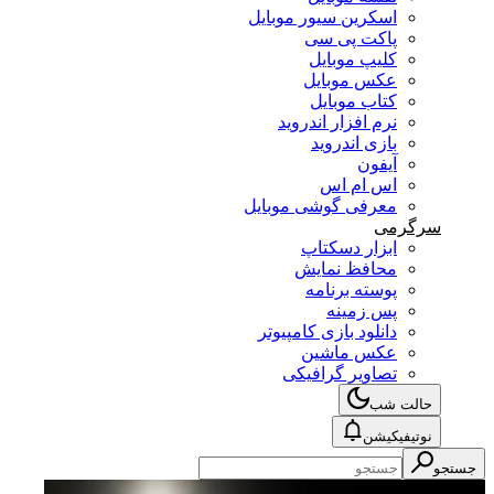
اسکرین سیور موبایل
پاکت پی سی
کلیپ موبایل
عکس موبایل
کتاب موبایل
نرم افزار اندروید
بازی اندروید
آیفون
اس ام اس
معرفی گوشی موبایل
سرگرمی
ابزار دسکتاپ
محافظ نمایش
پوسته برنامه
پس زمینه
دانلود بازی کامپیوتر
عکس ماشین
تصاویر گرافیکی
حالت شب
نوتیفیکیشن
جستجو