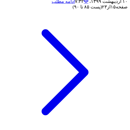
۱۰ اردیبهشت ۱۳۹۹،‏ ۷:۳۲
ادامه مطلب
صفحه
۱۵
از
۲۳
(پست ۸۵ تا ۹۰)