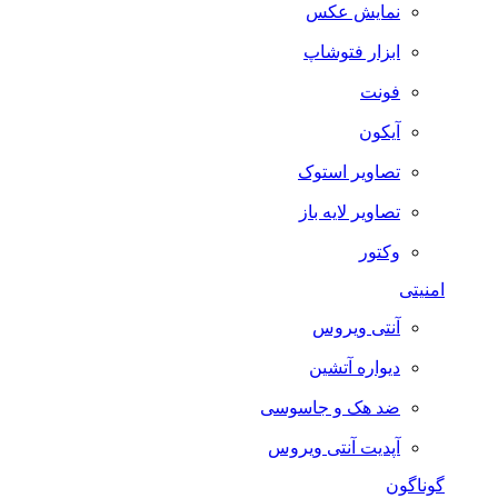
نمایش عکس
ابزار فتوشاپ
فونت
آیکون
تصاویر استوک
تصاویر لایه باز
وکتور
امنیتی
آنتی ویروس
دیواره آتشین
ضد هک و جاسوسی
آپدیت آنتی ویروس
گوناگون