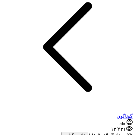
گوناگون
aliq
۱۳٬۴۳۱
۲۷ مرداد ۱۴۰۳،‏ ۱۸:۰۵