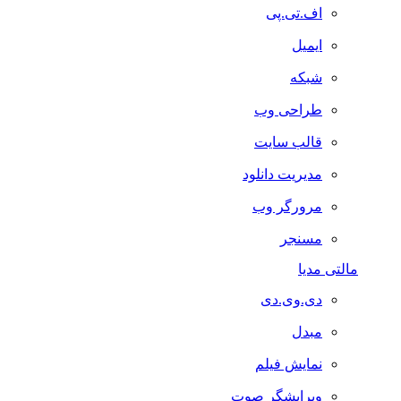
اف.تی.پی
ایمیل
شبکه
طراحی وب
قالب سایت
مدیریت دانلود
مرورگر وب
مسنجر
مالتی مدیا
دی.وی.دی
مبدل
نمایش فیلم
ویرایشگر صوت