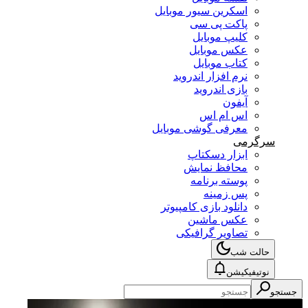
اسکرین سیور موبایل
پاکت پی سی
کلیپ موبایل
عکس موبایل
کتاب موبایل
نرم افزار اندروید
بازی اندروید
آیفون
اس ام اس
معرفی گوشی موبایل
سرگرمی
ابزار دسکتاپ
محافظ نمایش
پوسته برنامه
پس زمینه
دانلود بازی کامپیوتر
عکس ماشین
تصاویر گرافیکی
حالت شب
نوتیفیکیشن
جستجو