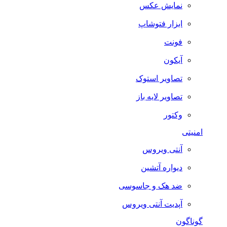
نمایش عکس
ابزار فتوشاپ
فونت
آیکون
تصاویر استوک
تصاویر لایه باز
وکتور
امنیتی
آنتی ویروس
دیواره آتشین
ضد هک و جاسوسی
آپدیت آنتی ویروس
گوناگون