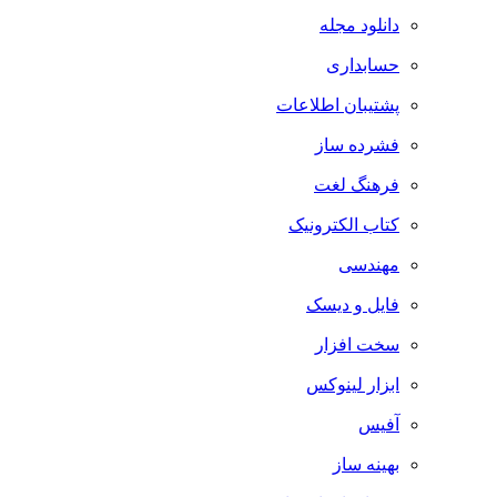
دانلود مجله
حسابداری
پشتیبان اطلاعات
فشرده ساز
فرهنگ لغت
کتاب الکترونیک
مهندسی
فایل و دیسک
سخت افزار
ابزار لینوکس
آفیس
بهینه ساز