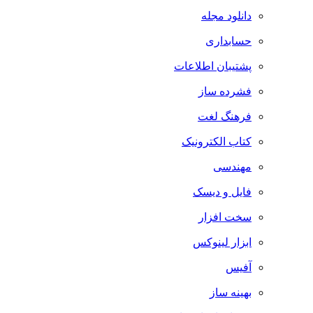
دانلود مجله
حسابداری
پشتیبان اطلاعات
فشرده ساز
فرهنگ لغت
کتاب الکترونیک
مهندسی
فایل و دیسک
سخت افزار
ابزار لینوکس
آفیس
بهینه ساز