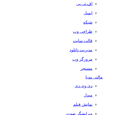
اف.تی.پی
ایمیل
شبکه
طراحی وب
قالب سایت
مدیریت دانلود
مرورگر وب
مسنجر
مالتی مدیا
دی.وی.دی
مبدل
نمایش فیلم
ویرایشگر صوت