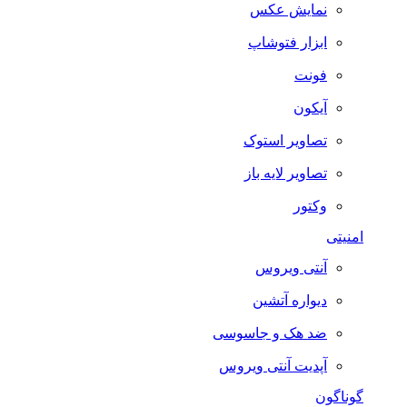
نمایش عکس
ابزار فتوشاپ
فونت
آیکون
تصاویر استوک
تصاویر لایه باز
وکتور
امنیتی
آنتی ویروس
دیواره آتشین
ضد هک و جاسوسی
آپدیت آنتی ویروس
گوناگون