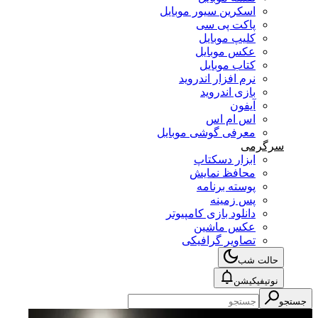
اسکرین سیور موبایل
پاکت پی سی
کلیپ موبایل
عکس موبایل
کتاب موبایل
نرم افزار اندروید
بازی اندروید
آیفون
اس ام اس
معرفی گوشی موبایل
سرگرمی
ابزار دسکتاپ
محافظ نمایش
پوسته برنامه
پس زمینه
دانلود بازی کامپیوتر
عکس ماشین
تصاویر گرافیکی
حالت شب
نوتیفیکیشن
جستجو