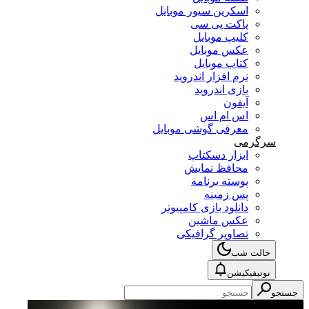
اسکرین سیور موبایل
پاکت پی سی
کلیپ موبایل
عکس موبایل
کتاب موبایل
نرم افزار اندروید
بازی اندروید
آیفون
اس ام اس
معرفی گوشی موبایل
سرگرمی
ابزار دسکتاپ
محافظ نمایش
پوسته برنامه
پس زمینه
دانلود بازی کامپیوتر
عکس ماشین
تصاویر گرافیکی
حالت شب
نوتیفیکیشن
جستجو