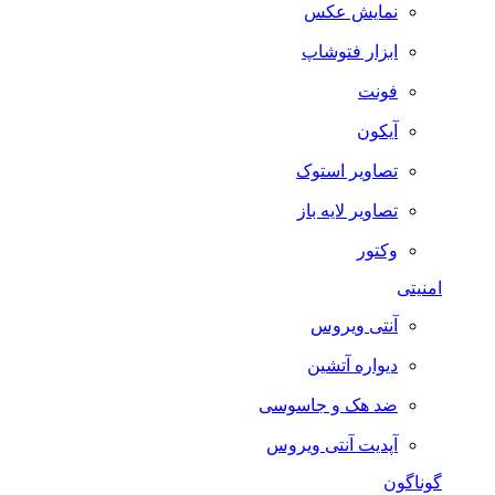
نمایش عکس
ابزار فتوشاپ
فونت
آیکون
تصاویر استوک
تصاویر لایه باز
وکتور
امنیتی
آنتی ویروس
دیواره آتشین
ضد هک و جاسوسی
آپدیت آنتی ویروس
گوناگون