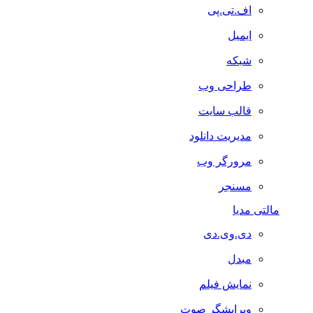
اف.تی.پی
ایمیل
شبکه
طراحی وب
قالب سایت
مدیریت دانلود
مرورگر وب
مسنجر
مالتی مدیا
دی.وی.دی
مبدل
نمایش فیلم
ویرایشگر صوت