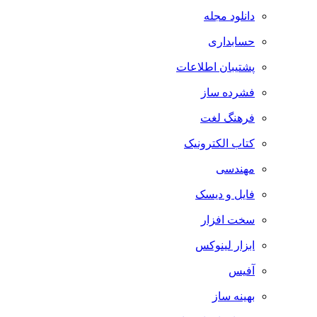
دانلود مجله
حسابداری
پشتیبان اطلاعات
فشرده ساز
فرهنگ لغت
کتاب الکترونیک
مهندسی
فایل و دیسک
سخت افزار
ابزار لینوکس
آفیس
بهینه ساز