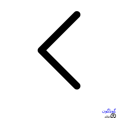
گوناگون
aliq