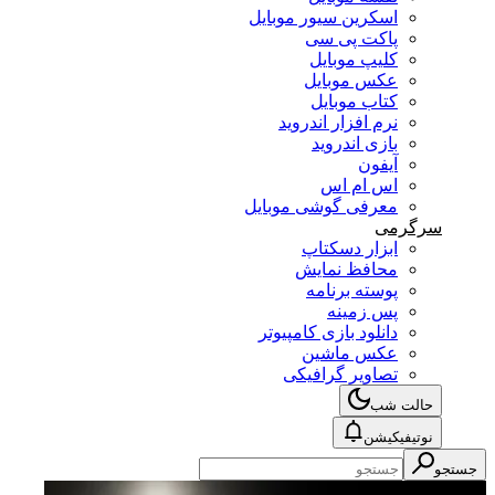
اسکرین سیور موبایل
پاکت پی سی
کلیپ موبایل
عکس موبایل
کتاب موبایل
نرم افزار اندروید
بازی اندروید
آیفون
اس ام اس
معرفی گوشی موبایل
سرگرمی
ابزار دسکتاپ
محافظ نمایش
پوسته برنامه
پس زمینه
دانلود بازی کامپیوتر
عکس ماشین
تصاویر گرافیکی
حالت شب
نوتیفیکیشن
جستجو