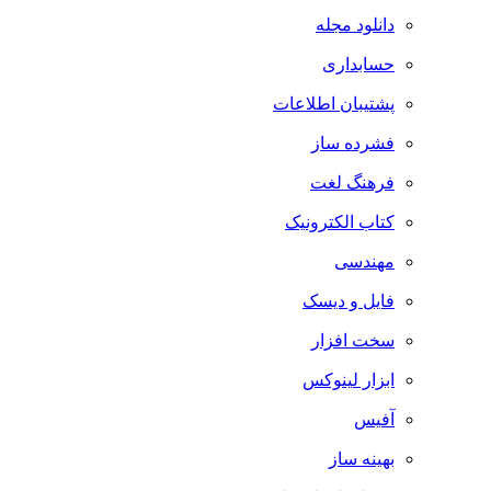
دانلود مجله
حسابداری
پشتیبان اطلاعات
فشرده ساز
فرهنگ لغت
کتاب الکترونیک
مهندسی
فایل و دیسک
سخت افزار
ابزار لینوکس
آفیس
بهینه ساز