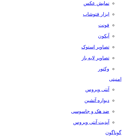
نمایش عکس
ابزار فتوشاپ
فونت
آیکون
تصاویر استوک
تصاویر لایه باز
وکتور
امنیتی
آنتی ویروس
دیواره آتشین
ضد هک و جاسوسی
آپدیت آنتی ویروس
گوناگون