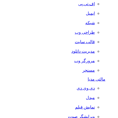
اف.تی.پی
ایمیل
شبکه
طراحی وب
قالب سایت
مدیریت دانلود
مرورگر وب
مسنجر
مالتی مدیا
دی.وی.دی
مبدل
نمایش فیلم
ویرایشگر صوت