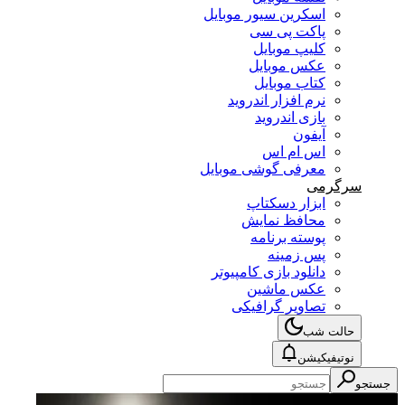
اسکرین سیور موبایل
پاکت پی سی
کلیپ موبایل
عکس موبایل
کتاب موبایل
نرم افزار اندروید
بازی اندروید
آیفون
اس ام اس
معرفی گوشی موبایل
سرگرمی
ابزار دسکتاپ
محافظ نمایش
پوسته برنامه
پس زمینه
دانلود بازی کامپیوتر
عکس ماشین
تصاویر گرافیکی
حالت شب
نوتیفیکیشن
جستجو