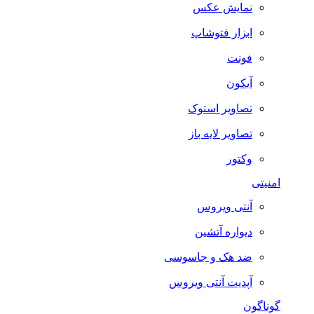
نمایش عکس
ابزار فتوشاپ
فونت
آیکون
تصاویر استوک
تصاویر لایه باز
وکتور
امنیتی
آنتی ویروس
دیواره آتشین
ضد هک و جاسوسی
آپدیت آنتی ویروس
گوناگون