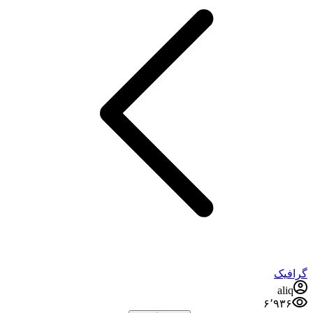
گرافیک
aliq
۶٬۹۳۶