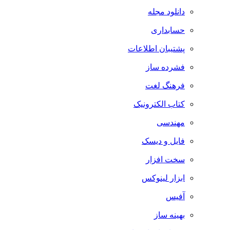
دانلود مجله
حسابداری
پشتیبان اطلاعات
فشرده ساز
فرهنگ لغت
کتاب الکترونیک
مهندسی
فایل و دیسک
سخت افزار
ابزار لینوکس
آفیس
بهینه ساز