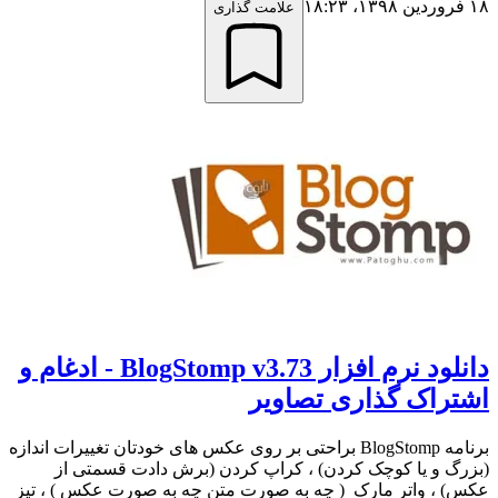
۱۸ فروردین ۱۳۹۸،‏ ۱۸:۲۳
علامت گذاری
دانلود نرم افزار BlogStomp v3.73 - ادغام و
اشتراک گذاری تصاویر
برنامه BlogStomp براحتی بر روی عکس های خودتان تغییرات اندازه
(بزرگ و یا کوچک کردن) ، کراپ کردن (برش دادت قسمتی از
عکس) ، واتر مارک ( چه به صورت متن چه به صورت عکس ) ، تیز