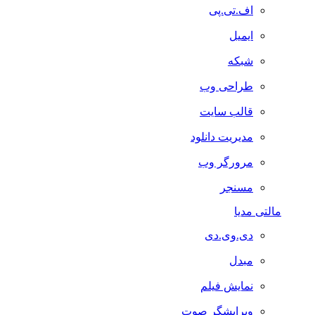
اف.تی.پی
ایمیل
شبکه
طراحی وب
قالب سایت
مدیریت دانلود
مرورگر وب
مسنجر
مالتی مدیا
دی.وی.دی
مبدل
نمایش فیلم
ویرایشگر صوت