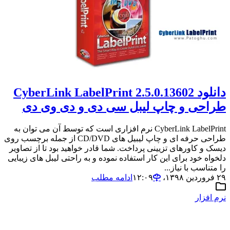
دانلود CyberLink LabelPrint 2.5.0.13602
طراحی و چاپ لیبل سی دی و دی وی دی
CyberLink LabelPrint نرم افزاری است که توسط آن می توان به
طراحی حرفه ای و چاپ لیبیل های CD/DVD از جمله برچسب روی
دیسک و کاورهای تزیینی پرداخت. شما قادر خواهید بود تا از تصاویر
دلخواه خود برای این کار استفاده نموده و به راحتی لیبل های زیبایی
را متناسب با نیاز...
۲۹ فروردین ۱۳۹۸،‏ ۱۲:۰۹
ادامه مطلب
نرم افزار