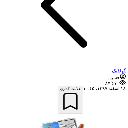
گرافیک
حسین
۸۷٬۶۷۰
۱۸ اسفند ۱۳۹۷،‏ ۱۰:۴۵
علامت گذاری