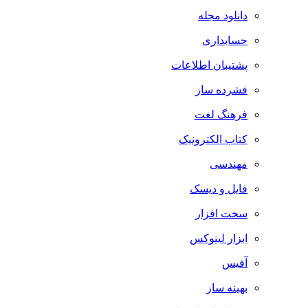
دانلود مجله
حسابداری
پشتیبان اطلاعات
فشرده ساز
فرهنگ لغت
کتاب الکترونیک
مهندسی
فایل و دیسک
سخت افزار
ابزار لینوکس
آفیس
بهینه ساز