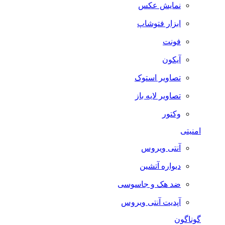
نمایش عکس
ابزار فتوشاپ
فونت
آیکون
تصاویر استوک
تصاویر لایه باز
وکتور
امنیتی
آنتی ویروس
دیواره آتشین
ضد هک و جاسوسی
آپدیت آنتی ویروس
گوناگون