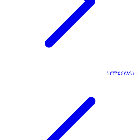
۱
۲
۳
۴
۵
۶
۷
۸
۹
۱۰