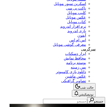
اسکرین سیور موبایل
پاکت پی سی
کلیپ موبایل
عکس موبایل
کتاب موبایل
نرم افزار اندروید
بازی اندروید
آیفون
اس ام اس
معرفی گوشی موبایل
سرگرمی
ابزار دسکتاپ
محافظ نمایش
پوسته برنامه
پس زمینه
دانلود بازی کامپیوتر
عکس ماشین
تصاویر گرافیکی
حالت شب
نوتیفیکیشن
جستجو