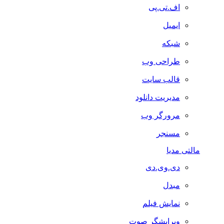
اف.تی.پی
ایمیل
شبکه
طراحی وب
قالب سایت
مدیریت دانلود
مرورگر وب
مسنجر
مالتی مدیا
دی.وی.دی
مبدل
نمایش فیلم
ویرایشگر صوت