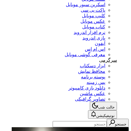
اسکرین سیور موبایل
پاکت پی سی
کلیپ موبایل
عکس موبایل
کتاب موبایل
نرم افزار اندروید
بازی اندروید
آیفون
اس ام اس
معرفی گوشی موبایل
سرگرمی
ابزار دسکتاپ
محافظ نمایش
پوسته برنامه
پس زمینه
دانلود بازی کامپیوتر
عکس ماشین
تصاویر گرافیکی
حالت شب
نوتیفیکیشن
جستجو