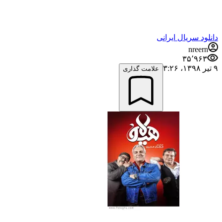
دانلود سریال ایرانی
nreern
۳۵٬۹۶۳
۹ تیر ۱۳۹۸،‏ ۳:۲۶
علامت گذاری