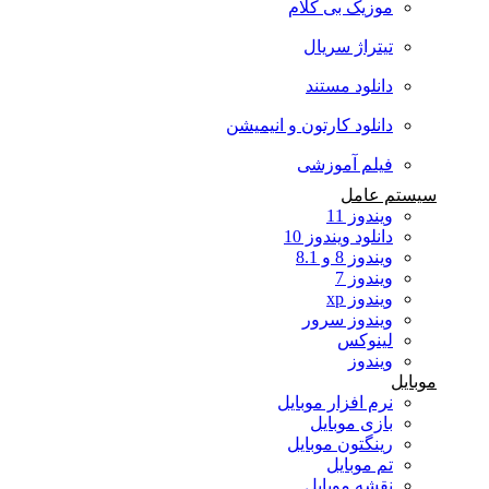
موزیک بی کلام
تیتراژ سریال
دانلود مستند
دانلود کارتون و انیمیشن
فیلم آموزشی
سیستم عامل
ویندوز 11
دانلود ویندوز 10
ویندوز 8 و 8.1
ویندوز 7
ویندوز xp
ویندوز سرور
لینوکس
ویندوز
موبایل
نرم افزار موبایل
بازی موبایل
رینگتون موبایل
تم موبایل
نقشه موبایل