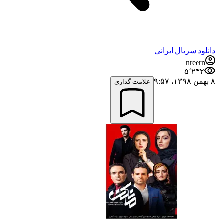
دانلود سریال ایرانی
nreern
۵٬۲۳۲
۸ بهمن ۱۳۹۸،‏ ۹:۵۷
علامت گذاری