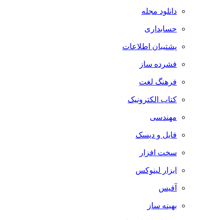
دانلود مجله
حسابداری
پشتیبان اطلاعات
فشرده ساز
فرهنگ لغت
کتاب الکترونیک
مهندسی
فایل و دیسک
سخت افزار
ابزار لینوکس
آفیس
بهینه ساز