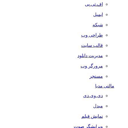
اف.تی.پی
ایمیل
شبکه
طراحی وب
قالب سایت
مدیریت دانلود
مرورگر وب
مسنجر
مالتی مدیا
دی.وی.دی
مبدل
نمایش فیلم
ویرایشگر صوت