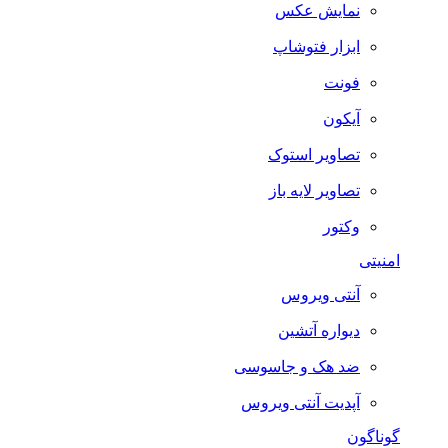
نمایش عکس
ابزار فتوشاپ
فونت
آیکون
تصاویر استوک
تصاویر لایه باز
وکتور
امنیتی
آنتی ویروس
دیواره آتشین
ضد هک و جاسوسی
آپدیت آنتی ویروس
گوناگون