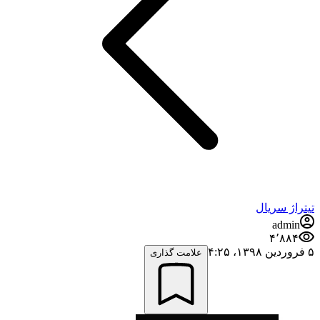
تیتراژ سریال
admin
۴٬۸۸۴
۵ فروردین ۱۳۹۸،‏ ۴:۲۵
علامت گذاری