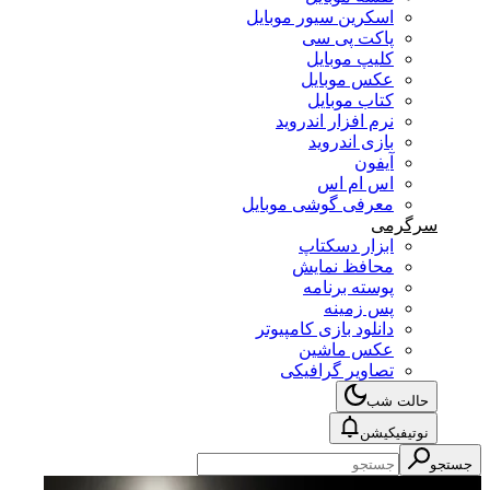
اسکرین سیور موبایل
پاکت پی سی
کلیپ موبایل
عکس موبایل
کتاب موبایل
نرم افزار اندروید
بازی اندروید
آیفون
اس ام اس
معرفی گوشی موبایل
سرگرمی
ابزار دسکتاپ
محافظ نمایش
پوسته برنامه
پس زمینه
دانلود بازی کامپیوتر
عکس ماشین
تصاویر گرافیکی
حالت شب
نوتیفیکیشن
جستجو