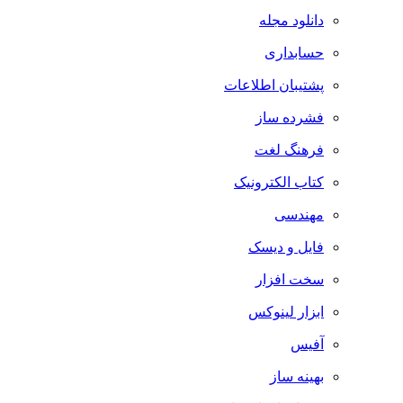
دانلود مجله
حسابداری
پشتیبان اطلاعات
فشرده ساز
فرهنگ لغت
کتاب الکترونیک
مهندسی
فایل و دیسک
سخت افزار
ابزار لینوکس
آفیس
بهینه ساز