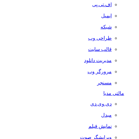
اف.تی.پی
ایمیل
شبکه
طراحی وب
قالب سایت
مدیریت دانلود
مرورگر وب
مسنجر
مالتی مدیا
دی.وی.دی
مبدل
نمایش فیلم
ویرایشگر صوت