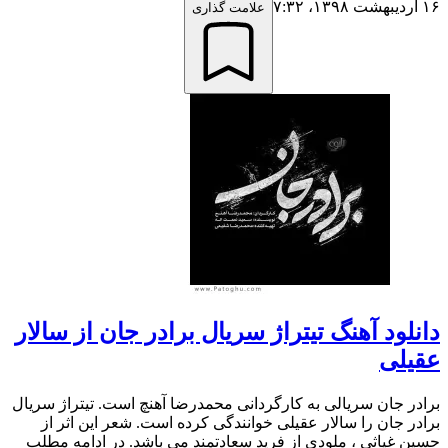
۱۶ اردیبهشت ۱۳۹۸،‏ ۷:۳۲
علامت گذاری
دانلود آهنگ تیتراژ سریال برادر جان از سالار
عقیلی
برادر جان سریالی به کارگردانی محمدرضا آهنچ است. تیتراژ سریال
برادر جان را سالار عقیلی خوانندگی کرده است. شعر این اثر از
حسین غیاثی ، ملودی از فرید سعادتمند می باشد. در ادامه مطلب