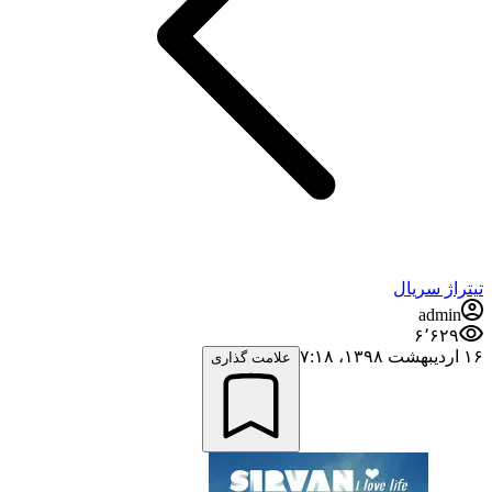
تیتراژ سریال
admin
۶٬۶۲۹
۱۶ اردیبهشت ۱۳۹۸،‏ ۷:۱۸
علامت گذاری