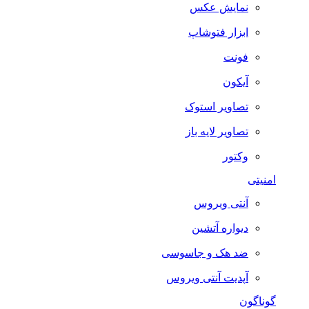
نمایش عکس
ابزار فتوشاپ
فونت
آیکون
تصاویر استوک
تصاویر لایه باز
وکتور
امنیتی
آنتی ویروس
دیواره آتشین
ضد هک و جاسوسی
آپدیت آنتی ویروس
گوناگون