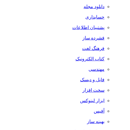
دانلود مجله
حسابداری
پشتیبان اطلاعات
فشرده ساز
فرهنگ لغت
کتاب الکترونیک
مهندسی
فایل و دیسک
سخت افزار
ابزار لینوکس
آفیس
بهینه ساز