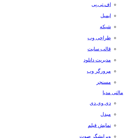
اف.تی.پی
ایمیل
شبکه
طراحی وب
قالب سایت
مدیریت دانلود
مرورگر وب
مسنجر
مالتی مدیا
دی.وی.دی
مبدل
نمایش فیلم
ویرایشگر صوت