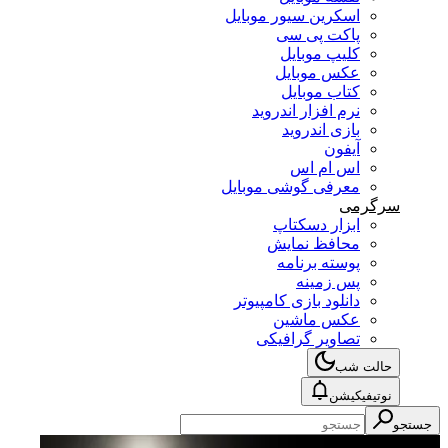
اسکرین سیور موبایل
پاکت پی سی
کلیپ موبایل
عکس موبایل
کتاب موبایل
نرم افزار اندروید
بازی اندروید
آیفون
اس ام اس
معرفی گوشی موبایل
سرگرمی
ابزار دسکتاپ
محافظ نمایش
پوسته برنامه
پس زمینه
دانلود بازی کامپیوتر
عکس ماشین
تصاویر گرافیکی
حالت شب
نوتیفیکیشن
جستجو