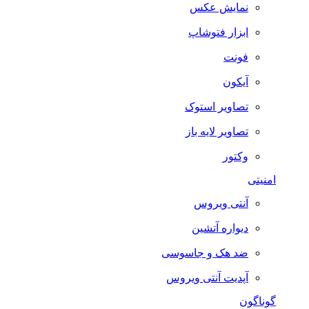
نمایش عکس
ابزار فتوشاپ
فونت
آیکون
تصاویر استوک
تصاویر لایه باز
وکتور
امنیتی
آنتی ویروس
دیواره آتشین
ضد هک و جاسوسی
آپدیت آنتی ویروس
گوناگون