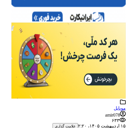
موبایل
amir078
۶۳۳
۱۵ اردیبهشت ۱۴۰۵،‏ ۲:۲۰
علامت گذاری