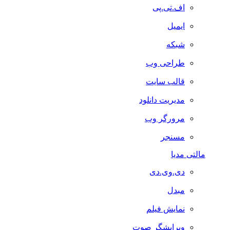
اف.تی.پی
ایمیل
شبکه
طراحی وب
قالب سایت
مدیریت دانلود
مرورگر وب
مسنجر
مالتی مدیا
دی.وی.دی
مبدل
نمایش فیلم
ویرایشگر صوت