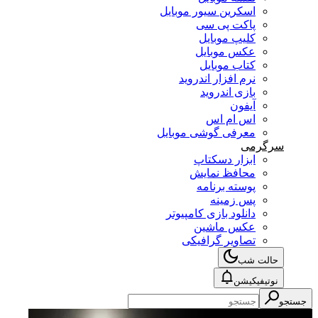
اسکرین سیور موبایل
پاکت پی سی
کلیپ موبایل
عکس موبایل
کتاب موبایل
نرم افزار اندروید
بازی اندروید
آیفون
اس ام اس
معرفی گوشی موبایل
سرگرمی
ابزار دسکتاپ
محافظ نمایش
پوسته برنامه
پس زمینه
دانلود بازی کامپیوتر
عکس ماشین
تصاویر گرافیکی
حالت شب
نوتیفیکیشن
جستجو