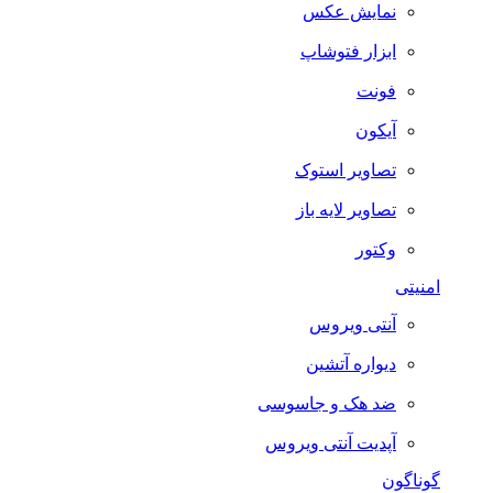
نمایش عکس
ابزار فتوشاپ
فونت
آیکون
تصاویر استوک
تصاویر لایه باز
وکتور
امنیتی
آنتی ویروس
دیواره آتشین
ضد هک و جاسوسی
آپدیت آنتی ویروس
گوناگون