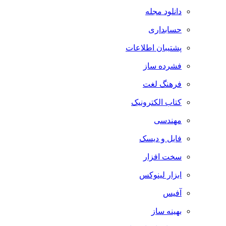
دانلود مجله
حسابداری
پشتیبان اطلاعات
فشرده ساز
فرهنگ لغت
کتاب الکترونیک
مهندسی
فایل و دیسک
سخت افزار
ابزار لینوکس
آفیس
بهینه ساز