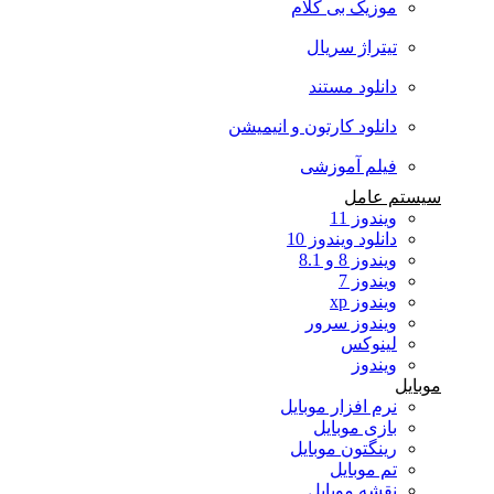
موزیک بی کلام
تیتراژ سریال
دانلود مستند
دانلود کارتون و انیمیشن
فیلم آموزشی
سیستم عامل
ویندوز 11
دانلود ویندوز 10
ویندوز 8 و 8.1
ویندوز 7
ویندوز xp
ویندوز سرور
لینوکس
ویندوز
موبایل
نرم افزار موبایل
بازی موبایل
رینگتون موبایل
تم موبایل
نقشه موبایل