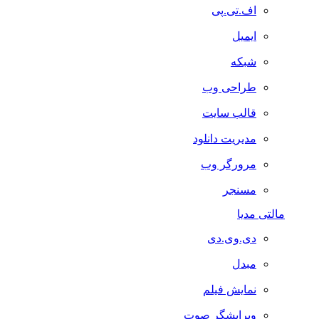
اف.تی.پی
ایمیل
شبکه
طراحی وب
قالب سایت
مدیریت دانلود
مرورگر وب
مسنجر
مالتی مدیا
دی.وی.دی
مبدل
نمایش فیلم
ویرایشگر صوت