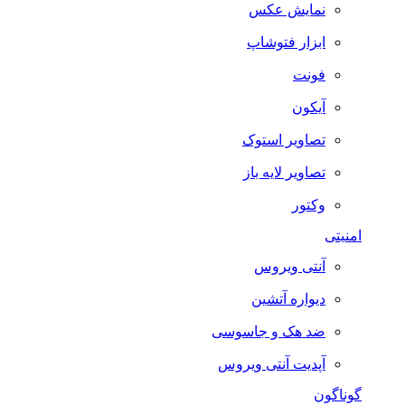
نمایش عکس
ابزار فتوشاپ
فونت
آیکون
تصاویر استوک
تصاویر لایه باز
وکتور
امنیتی
آنتی ویروس
دیواره آتشین
ضد هک و جاسوسی
آپدیت آنتی ویروس
گوناگون