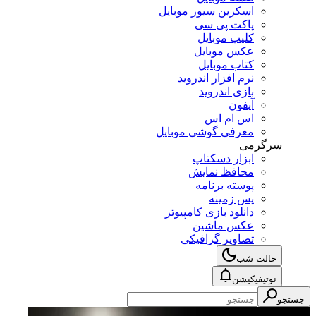
اسکرین سیور موبایل
پاکت پی سی
کلیپ موبایل
عکس موبایل
کتاب موبایل
نرم افزار اندروید
بازی اندروید
آیفون
اس ام اس
معرفی گوشی موبایل
سرگرمی
ابزار دسکتاپ
محافظ نمایش
پوسته برنامه
پس زمینه
دانلود بازی کامپیوتر
عکس ماشین
تصاویر گرافیکی
حالت شب
نوتیفیکیشن
جستجو