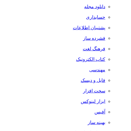
دانلود مجله
حسابداری
پشتیبان اطلاعات
فشرده ساز
فرهنگ لغت
کتاب الکترونیک
مهندسی
فایل و دیسک
سخت افزار
ابزار لینوکس
آفیس
بهینه ساز