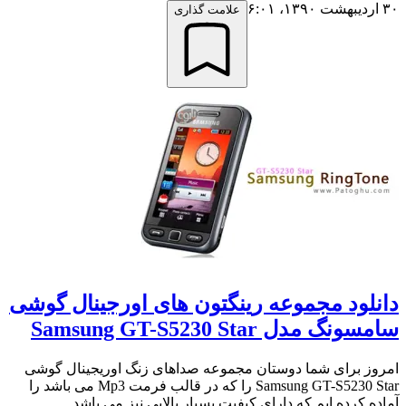
۳۰ اردیبهشت ۱۳۹۰،‏ ۶:۰۱
علامت گذاری
دانلود مجموعه رینگتون های اورجینال گوشی
سامسونگ مدل Samsung GT-S5230 Star
امروز برای شما دوستان مجموعه صداهای زنگ اوریجینال گوشی
Samsung GT-S5230 Star را که در قالب فرمت Mp3 می باشد را
آماده کرده ایم که دارای کیفیت بسیار بالایی نیز می باشد....