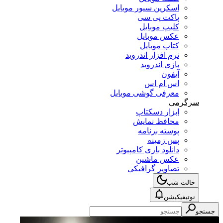
اسکرین سیور موبایل
پاکت پی سی
کلیپ موبایل
عکس موبایل
کتاب موبایل
نرم افزار اندروید
بازی اندروید
آیفون
اس ام اس
معرفی گوشی موبایل
سرگرمی
ابزار دسکتاپ
محافظ نمایش
پوسته برنامه
پس زمینه
دانلود بازی کامپیوتر
عکس ماشین
تصاویر گرافیکی
حالت شب
نوتیفیکیشن
جستجو