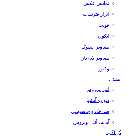
نمایش عکس
ابزار فتوشاپ
فونت
آیکون
تصاویر استوک
تصاویر لایه باز
وکتور
امنیتی
آنتی ویروس
دیواره آتشین
ضد هک و جاسوسی
آپدیت آنتی ویروس
گوناگون