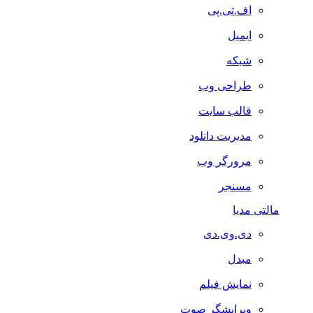
اف.تی.پی
ایمیل
شبکه
طراحی وب
قالب سایت
مدیریت دانلود
مرورگر وب
مسنجر
مالتی مدیا
دی.وی.دی
مبدل
نمایش فیلم
ویرایشگر صوت