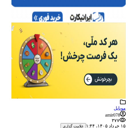
موبایل
amir078
۳۷۷
۱۵ خرداد ۱۴۰۵،‏ ۱:۴۴
علامت گذاری