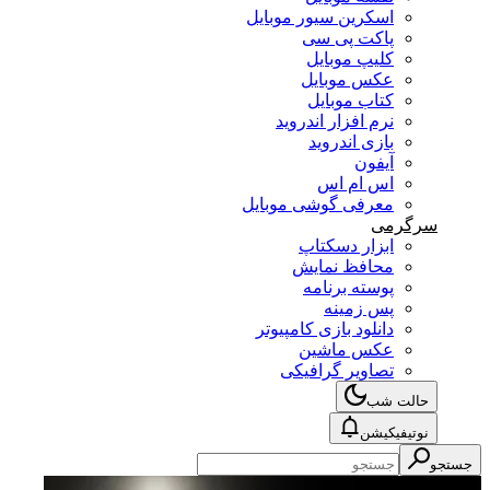
اسکرین سیور موبایل
پاکت پی سی
کلیپ موبایل
عکس موبایل
کتاب موبایل
نرم افزار اندروید
بازی اندروید
آیفون
اس ام اس
معرفی گوشی موبایل
سرگرمی
ابزار دسکتاپ
محافظ نمایش
پوسته برنامه
پس زمینه
دانلود بازی کامپیوتر
عکس ماشین
تصاویر گرافیکی
حالت شب
نوتیفیکیشن
جستجو