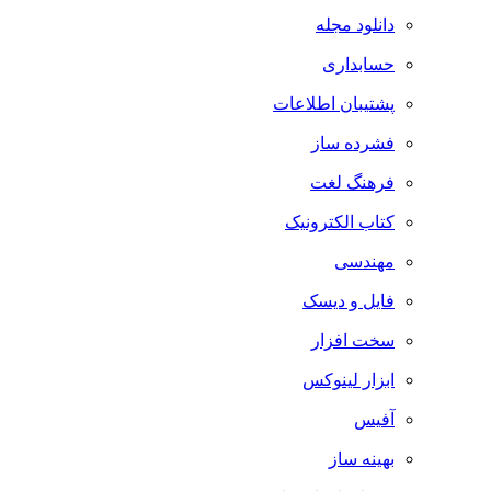
دانلود مجله
حسابداری
پشتیبان اطلاعات
فشرده ساز
فرهنگ لغت
کتاب الکترونیک
مهندسی
فایل و دیسک
سخت افزار
ابزار لینوکس
آفیس
بهینه ساز