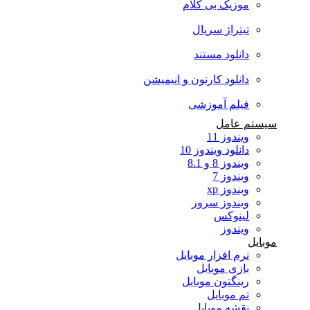
موزیک بی کلام
تیتراژ سریال
دانلود مستند
دانلود کارتون و انیمیشن
فیلم آموزشی
سیستم عامل
ویندوز 11
دانلود ویندوز 10
ویندوز 8 و 8.1
ویندوز 7
ویندوز xp
ویندوز سرور
لینوکس
ویندوز
موبایل
نرم افزار موبایل
بازی موبایل
رینگتون موبایل
تم موبایل
نقشه موبایل