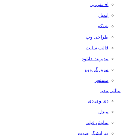
اف.تی.پی
ایمیل
شبکه
طراحی وب
قالب سایت
مدیریت دانلود
مرورگر وب
مسنجر
مالتی مدیا
دی.وی.دی
مبدل
نمایش فیلم
ویرایشگر صوت