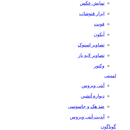
نمایش عکس
ابزار فتوشاپ
فونت
آیکون
تصاویر استوک
تصاویر لایه باز
وکتور
امنیتی
آنتی ویروس
دیواره آتشین
ضد هک و جاسوسی
آپدیت آنتی ویروس
گوناگون