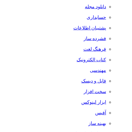
دانلود مجله
حسابداری
پشتیبان اطلاعات
فشرده ساز
فرهنگ لغت
کتاب الکترونیک
مهندسی
فایل و دیسک
سخت افزار
ابزار لینوکس
آفیس
بهینه ساز