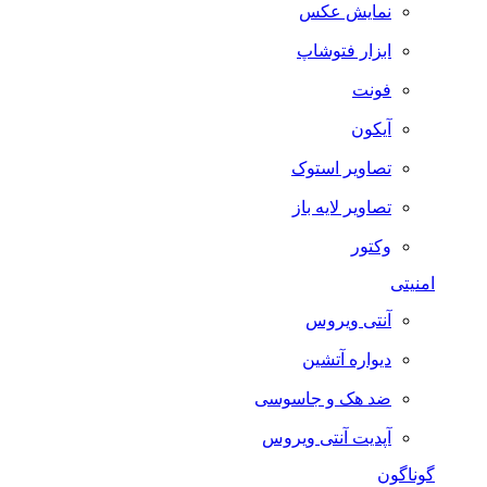
نمایش عکس
ابزار فتوشاپ
فونت
آیکون
تصاویر استوک
تصاویر لایه باز
وکتور
امنیتی
آنتی ویروس
دیواره آتشین
ضد هک و جاسوسی
آپدیت آنتی ویروس
گوناگون