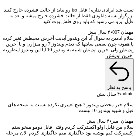
تست شد ایرادی نداره ! فایل iso رو نباید از حالت فشرده خارج کنید
وار بسته دانلودی فقط از حالت فشرده خارج میشه و بعد به
 ایزو می رسید که باید روی فلش بوت کنید
007
۴ سال پیش
 ادمین یه سوال آیا این ویندوز آپدیت آخرش محیطش تغیر کرده
یا همونه چون بعضی سایتها که دیدم ویندوز 7 رو میزارن و با آخرین
آپدیتش ولی آخرین آپدیتش شبیه به ویندوز 10 آیا این ویندوز اینطوریه
ن آپدیتش
خ به نظر
a
۴ سال پیش
سلام خیر محطی ویندوز 7 هیچ تغییری نکرده نسبت به نسخه های
شبیه ویندوز 10 نیست
ن امیر
۴ سال پیش
 من فایل اولو اکسترکت کردم وقتی فایل دومو میخواستم
رکت کنم نوشته بود جاگذاری منم جاگذاری کردم الان مرحله