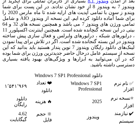
از آمدن
ویندوز 8.1
بسیاری از کاربران تمایلی برای آپگرید از
ویندوز 7 به ویندوز 8 از خود نشان ندادند. در این پست برای شما
ویندو ز سون با تمامی آپدیت های ارایه شده تا ماه مارس 2020 را
برای شما آماده دانلود کرده ایم. این نسخه از ویندوز AIO و شامل
تمامی ورژن های ویندوز 7 می باشد و همچنین نسخه های 32 و 64
بیتی در این نسخه گنچانده شده است. همچنین اینترنت اکسپلورر 11
ایورهای شبکه ، درایورهای وایرلس و فعال سازی پیش ساخته
وز در این بسته گنجانده شده است. اگر در تلاش برای پیدا نمودن
‌های
دانلود رایگان ویندوز 7 نوین پندار هستید باید بدانید که این
 از سیستم عامل درحال حاضر جدیدترین ورژن برای شما بوده
ر آن می‌توانید به ابزارها و ویژگی‌های بهبود یافته بسیاری
سی داشته باشید.
دانلود Windows 7 SP1 Professional
❤️ تعداد
م نرم
Windows 7 SP1
۱٬۵۴۱٬۹۶۹
Professional
ر
دانلود
خه نرم
دانلود
2025
🔥 هزینه
رایگان
ر
یازمند
4.62
🔆 حجم
ویندوز
گیگابایت
فایل
تم