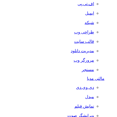
اف.تی.پی
ایمیل
شبکه
طراحی وب
قالب سایت
مدیریت دانلود
مرورگر وب
مسنجر
مالتی مدیا
دی.وی.دی
مبدل
نمایش فیلم
ویرایشگر صوت