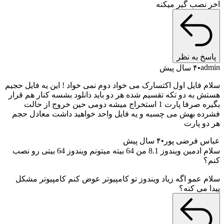
نصب گیر میکنه
خ به نظر
a
۴ سال پیش
 فایل اول اکتسارک می خواد دوم نمی خواد ! این یه فایل حجیم
 به دو تکه تقسیم شده هر دو باید دانلود بشسه کنار هم قرار
بگیره صرفا پارت 1 استخراج میشه دومی حین خروج از حالت
ه بهش می چسبه و یه فایل واحد خواهید داشت معادل حجم
و پارت
 فرضی پور
۴ سال پیش
سلام ادمین ویندوز 8.1 من 64 بیته میتونم ویندوز 64 بیتی رو نصب
 عمو اگه زیاد ویندوز تو کامپیوتر عوض کنم کامپیوتر مشکل
 می کنه؟