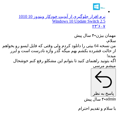
نرم افزار جلوگیری از آپدیت خودکار ویندوز 10 10
10
Windows 10 Update Switch 2.5
۲۳٬۶۰۷
ن بیژن
۴ سال پیش
،
من نسخه 64 بیتی را دانلود کردم ولی وقتی که فایل ایسو رو بخواهم
الت فشرده بکشم بهم میگه گذر واژه نادرست است و ایرر
!
تونید راهنمای کنید تا بتوانم این مشکلو رفع کنم خوشحال
م مرسی
خ به نظر
a
۴ سال پیش
ام و تقدیم احترام