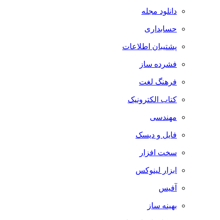
دانلود مجله
حسابداری
پشتیبان اطلاعات
فشرده ساز
فرهنگ لغت
کتاب الکترونیک
مهندسی
فایل و دیسک
سخت افزار
ابزار لینوکس
آفیس
بهینه ساز