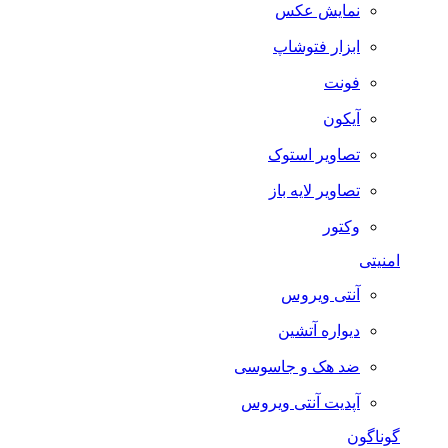
نمایش عکس
ابزار فتوشاپ
فونت
آیکون
تصاویر استوک
تصاویر لایه باز
وکتور
امنیتی
آنتی ویروس
دیواره آتشین
ضد هک و جاسوسی
آپدیت آنتی ویروس
گوناگون