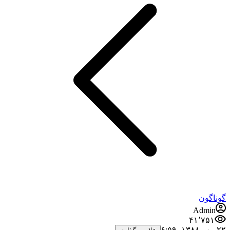
گوناگون
Admin
۴۱٬۷۵۱
۲۲ مهر ۱۳۸۸،‏ ۶:۵۹