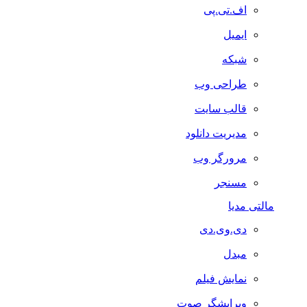
اف.تی.پی
ایمیل
شبکه
طراحی وب
قالب سایت
مدیریت دانلود
مرورگر وب
مسنجر
مالتی مدیا
دی.وی.دی
مبدل
نمایش فیلم
ویرایشگر صوت