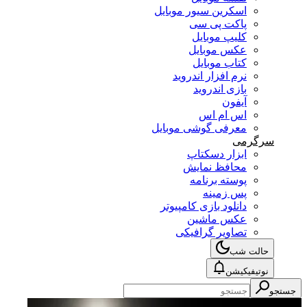
اسکرین سیور موبایل
پاکت پی سی
کلیپ موبایل
عکس موبایل
کتاب موبایل
نرم افزار اندروید
بازی اندروید
آیفون
اس ام اس
معرفی گوشی موبایل
سرگرمی
ابزار دسکتاپ
محافظ نمایش
پوسته برنامه
پس زمینه
دانلود بازی کامپیوتر
عکس ماشین
تصاویر گرافیکی
حالت شب
نوتیفیکیشن
جستجو