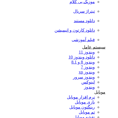
موزیک بی کلام
تیتراژ سریال
دانلود مستند
دانلود کارتون و انیمیشن
فیلم آموزشی
سیستم عامل
ویندوز 11
دانلود ویندوز 10
ویندوز 8 و 8.1
ویندوز 7
ویندوز xp
ویندوز سرور
لینوکس
ویندوز
موبایل
نرم افزار موبایل
بازی موبایل
رینگتون موبایل
تم موبایل
نقشه موبایل