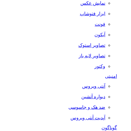
نمایش عکس
ابزار فتوشاپ
فونت
آیکون
تصاویر استوک
تصاویر لایه باز
وکتور
امنیتی
آنتی ویروس
دیواره آتشین
ضد هک و جاسوسی
آپدیت آنتی ویروس
گوناگون