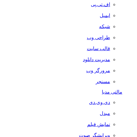
اف.تی.پی
ایمیل
شبکه
طراحی وب
قالب سایت
مدیریت دانلود
مرورگر وب
مسنجر
مالتی مدیا
دی.وی.دی
مبدل
نمایش فیلم
ویرایشگر صوت