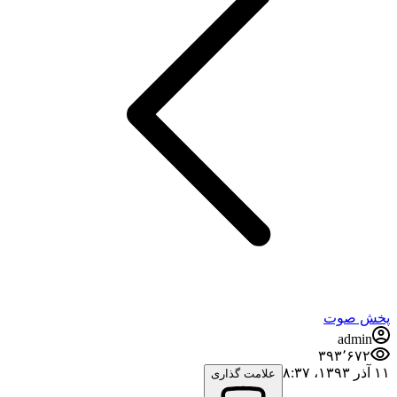
پخش صوت
admin
۳۹۳٬۶۷۲
۱۱ آذر ۱۳۹۳،‏ ۸:۳۷
علامت گذاری