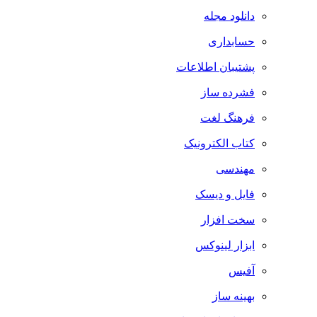
دانلود مجله
حسابداری
پشتیبان اطلاعات
فشرده ساز
فرهنگ لغت
کتاب الکترونیک
مهندسی
فایل و دیسک
سخت افزار
ابزار لینوکس
آفیس
بهینه ساز