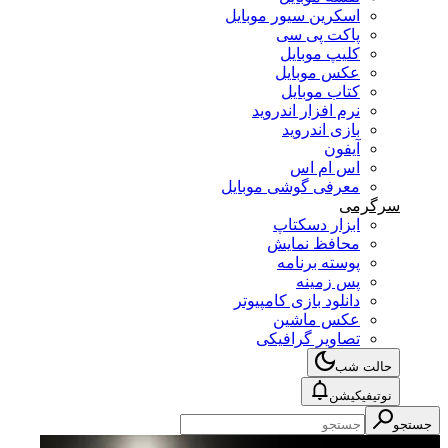
اسکرین سیور موبایل
پاکت پی سی
کلیپ موبایل
عکس موبایل
کتاب موبایل
نرم افزار اندروید
بازی اندروید
آیفون
اس ام اس
معرفی گوشی موبایل
سرگرمی
ابزار دسکتاپ
محافظ نمایش
پوسته برنامه
پس زمینه
دانلود بازی کامپیوتر
عکس ماشین
تصاویر گرافیکی
حالت شب
نوتیفیکیشن
جستجو