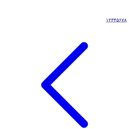
۱
۲
۳
۴
۵
۶
۷
۸