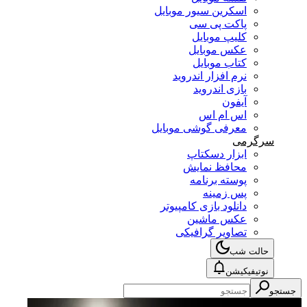
اسکرین سیور موبایل
پاکت پی سی
کلیپ موبایل
عکس موبایل
کتاب موبایل
نرم افزار اندروید
بازی اندروید
آیفون
اس ام اس
معرفی گوشی موبایل
گرمی
ابزار دسکتاپ
محافظ نمایش
پوسته برنامه
پس زمینه
دانلود بازی کامپیوتر
عکس ماشین
تصاویر گرافیکی
الت شب
وتیفیکیشن