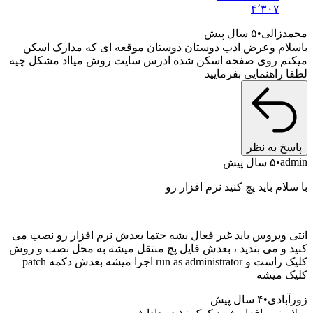
۴٬۳
ی
۵ سال پیش
وعرض ادب دوستان دوستان موقعه ای که مدارک اسکن
وی صفحه اسکن شده ادرس سایت روش میااد مشکل چیه
نمایی بفرمایید
 نظر
یش
اید پچ کنید نرم افزار رو
وس باید غیر فعال بشه حتما بعدش نرم افزار رو نصب می
ی بندید ، بعدش فایل پچ منتقل میشه به محل نصب و روش
کلیک راست و run as administrator اجرا میشه بعدش دکمه patch
شه
۴ سال پیش