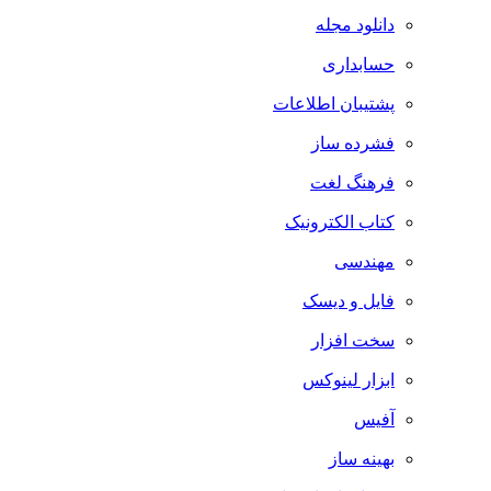
دانلود مجله
حسابداری
پشتیبان اطلاعات
فشرده ساز
فرهنگ لغت
کتاب الکترونیک
مهندسی
فایل و دیسک
سخت افزار
ابزار لینوکس
آفیس
بهینه ساز