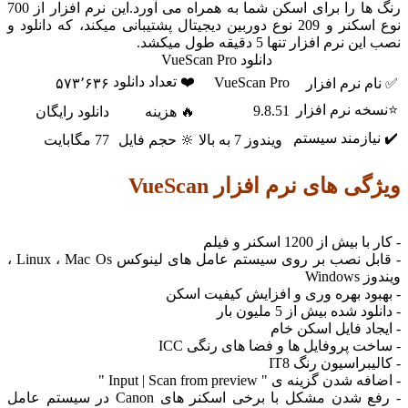
رنگ ها را برای اسکن شما به همراه می آورد.این نرم افزار از 700
نوع اسکنر و 209 نوع دوربین دیجیتال پشتیبانی میکند، که دانلود و
ار تنها 5 دقیقه طول میکشد.
دانلود VueScan Pro
❤️ تعداد دانلود
VueScan Pro
م افزار
۵۷۳٬۶۳۶
رم افزار
9.8.51
🔥 هزینه
دانلود رایگان
مند سیستم
ویندوز 7 به بالا
🔆 حجم فایل
77 مگابایت
ای نرم افزار VueScan
12 اسکنر و فیلم
- قابل نصب بر روی سیستم عامل های لینوکس Linux ، Mac Os ،
بهره وری و افزایش کیفیت اسکن
بیش از 5 ملیون بار
فایل اسکن خام
روفایل ها و فضا های رنگی ICC
سیون رنگ IT8
 ی " Input | Scan from preview "
- رفع شدن مشکل با برخی اسکنر های Canon در سیستم عامل