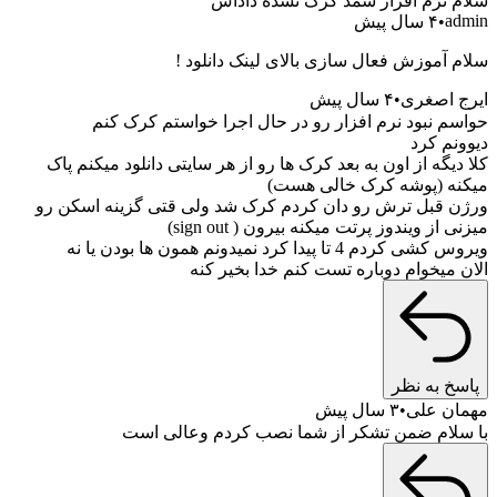
م افزار شمد کرک نشده داداش
یش
زش فعال سازی بالای لینک دانلود !
غری
۴ سال پیش
ود نرم افزار رو در حال اجرا خواستم کرک کنم
رد
 از اون به بعد کرک ها رو از هر سایتی دانلود میکنم پاک
پوشه کرک خالی هست)
ل ترش رو دان کردم کرک شد ولی قتی گزینه اسکن رو
یندوز پرتت میکنه بیرون ( sign out)
دا کرد نمیدونم همون ها بودن یا نه
وام دوباره تست کنم خدا بخیر کنه
 نظر
لی
۳ سال پیش
 ضمن تشکر از شما نصب کردم وعالی است