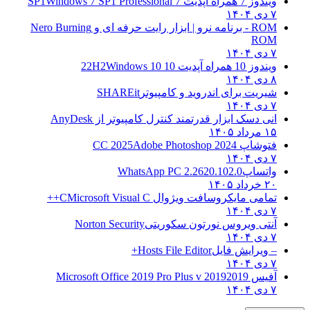
7 همراه آپدیت 7 SP1
Windows 7 SP1 Professional
نرو | ابزار رایت حرفه ای و
Nero Burning
RO
1 همراه آپدیت 10 22H2
Windows 10
ریت برای اندروید و کامپیوتر
SHAREit
ی دسک ابزار قدرتمند کنترل کامپیوتر از
AnyDesk
۱۴۰۵
شاپ CC 2025
Adobe Photoshop 2024
تساپ
WhatsApp PC 2.2620.102.0
۱۴۰۵
امی مایکروسافت ویژوال C
Microsoft Visual C++
تی ویروس نورتون سکوریتی
Norton Security
ویرایش فایل
Hosts File Editor+
س 2019
2019 Microsoft Office 2019 Pro Plus v