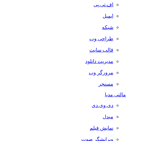
اف.تی.پی
ایمیل
شبکه
طراحی وب
قالب سایت
مدیریت دانلود
مرورگر وب
مسنجر
لتی مدیا
دی.وی.دی
مبدل
نمایش فیلم
ویرایشگر صوت