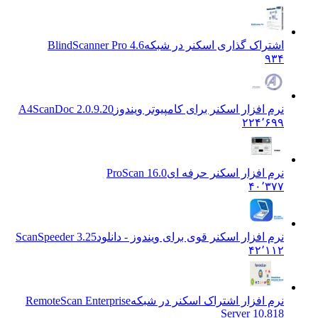
تراک گذاری اسکنر در شبکه
BlindScanner Pro 4.6
۹
م افزار اسکنر برای کامپیوتر ویندوز
A4ScanDoc 2.0.9.20
۲۲۴٬۶
م افزار اسکنر حرفه ای
ProScan 16.0
۴۰٬۳
م افزار اسکنر قوی برای ویندوز - دانلود
ScanSpeeder 3.25
۴۲٬۱
م افزار اشتراک اسکنر در شبکه
RemoteScan Enterprise
Server 10.8