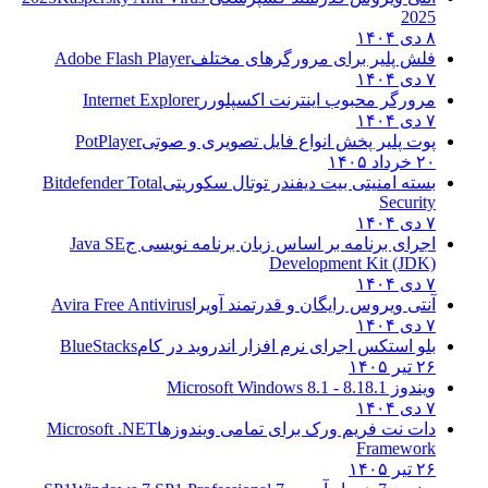
20
ش پلیر برای مرورگرهای مختلف
Adobe Flash Player
ورگر محبوب اینترنت اکسپلورر
Internet Explorer
ت پلیر پخش انواع فایل تصویری و صوتی
PotPlayer
۱۴۰۵
ته امنیتی بیت دیفندر توتال سکوریتی
Bitdefender Total
Securi
رای برنامه بر اساس زبان برنامه نویسی ج
Java SE
Development Kit (JD
تی ویروس رایگان و قدرتمند آویرا
Avira Free Antivirus
و استکس اجرای نرم افزار اندروید در کام
BlueStacks
۱۴۰
دوز 8.1
8.1 - Microsoft Windows 8.1
ت نت فریم ورک برای تمامی ویندوزها
Microsoft .NET
Framewo
۱۴۰