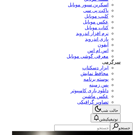
اسکرین سیور موبایل
پاکت پی سی
کلیپ موبایل
عکس موبایل
کتاب موبایل
نرم افزار اندروید
بازی اندروید
آیفون
اس ام اس
معرفی گوشی موبایل
سرگرمی
ابزار دسکتاپ
محافظ نمایش
پوسته برنامه
پس زمینه
دانلود بازی کامپیوتر
عکس ماشین
تصاویر گرافیکی
حالت شب
نوتیفیکیشن
جستجو