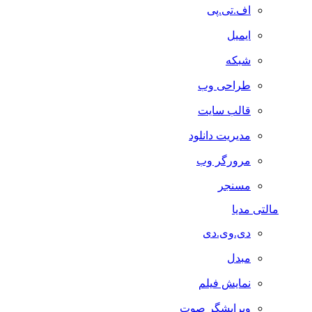
اف.تی.پی
ایمیل
شبکه
طراحی وب
قالب سایت
مدیریت دانلود
مرورگر وب
مسنجر
مالتی مدیا
دی.وی.دی
مبدل
نمایش فیلم
ویرایشگر صوت