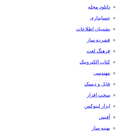
دانلود مجله
حسابداری
پشتیبان اطلاعات
فشرده ساز
فرهنگ لغت
کتاب الکترونیک
مهندسی
فایل و دیسک
سخت افزار
ابزار لینوکس
آفیس
بهینه ساز