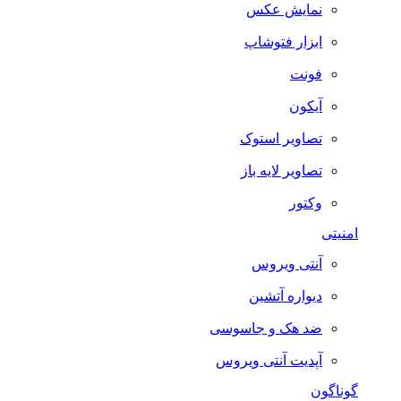
نمایش عکس
ابزار فتوشاپ
فونت
آیکون
تصاویر استوک
تصاویر لایه باز
وکتور
امنیتی
آنتی ویروس
دیواره آتشین
ضد هک و جاسوسی
آپدیت آنتی ویروس
گوناگون