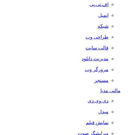
اف.تی.پی
ایمیل
شبکه
طراحی وب
قالب سایت
مدیریت دانلود
مرورگر وب
مسنجر
مالتی مدیا
دی.وی.دی
مبدل
نمایش فیلم
ویرایشگر صوت