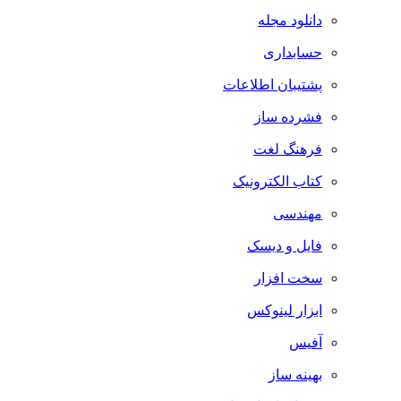
دانلود مجله
حسابداری
پشتیبان اطلاعات
فشرده ساز
فرهنگ لغت
کتاب الکترونیک
مهندسی
فایل و دیسک
سخت افزار
ابزار لینوکس
آفیس
بهینه ساز