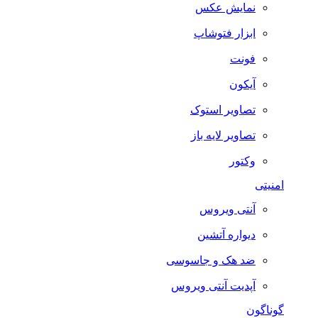
نمایش عکس
ابزار فتوشاپ
فونت
آیکون
تصاویر استوک
تصاویر لایه باز
وکتور
امنیتی
آنتی ویروس
دیواره آتشین
ضد هک و جاسوسی
آپدیت آنتی ویروس
گوناگون