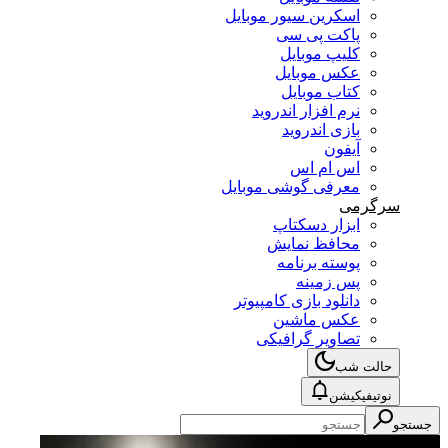
اسکرین سیور موبایل
پاکت پی سی
کلیپ موبایل
عکس موبایل
کتاب موبایل
نرم افزار اندروید
بازی اندروید
آیفون
اس ام اس
معرفی گوشی موبایل
سرگرمی
ابزار دسکتاپ
محافظ نمایش
پوسته برنامه
پس زمینه
دانلود بازی کامپیوتر
عکس ماشین
تصاویر گرافیکی
حالت شب
نوتیفیکیشن
جستجو