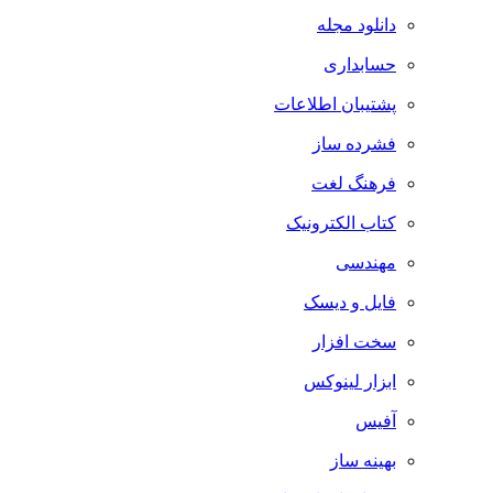
دانلود مجله
حسابداری
پشتیبان اطلاعات
فشرده ساز
فرهنگ لغت
کتاب الکترونیک
مهندسی
فایل و دیسک
سخت افزار
ابزار لینوکس
آفیس
بهینه ساز