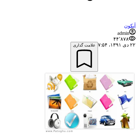
آیکون
admin
۴۴٬۸۷۸
۲۲ دی ۱۳۹۱،‏ ۷:۵۴
علامت گذاری