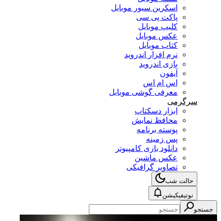
اسکرین سیور موبایل
پاکت پی سی
کلیپ موبایل
عکس موبایل
کتاب موبایل
نرم افزار اندروید
بازی اندروید
آیفون
اس ام اس
معرفی گوشی موبایل
سرگرمی
ابزار دسکتاپ
محافظ نمایش
پوسته برنامه
پس زمینه
دانلود بازی کامپیوتر
عکس ماشین
تصاویر گرافیکی
حالت شب
نوتیفیکیشن
جستجو