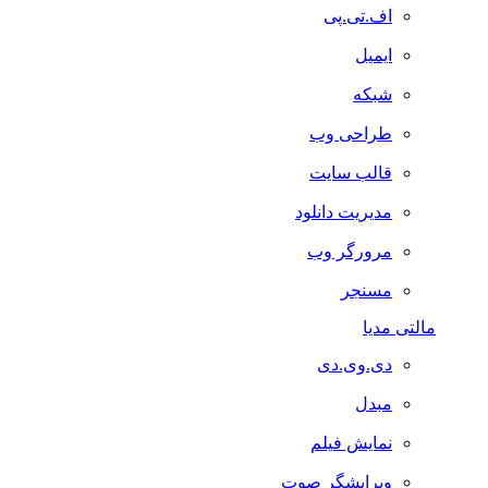
اف.تی.پی
ایمیل
شبکه
طراحی وب
قالب سایت
مدیریت دانلود
مرورگر وب
مسنجر
مالتی مدیا
دی.وی.دی
مبدل
نمایش فیلم
ویرایشگر صوت