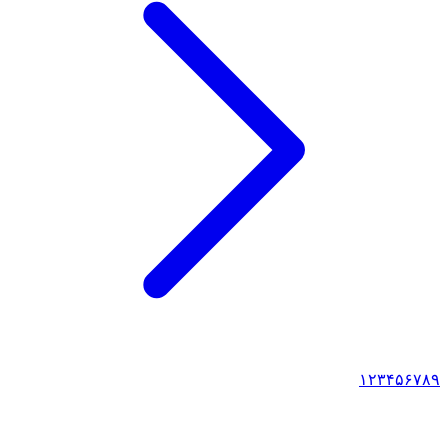
۱
۲
۳
۴
۵
۶
۷
۸
۹