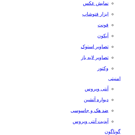
نمایش عکس
ابزار فتوشاپ
فونت
آیکون
تصاویر استوک
تصاویر لایه باز
وکتور
امنیتی
آنتی ویروس
دیواره آتشین
ضد هک و جاسوسی
آپدیت آنتی ویروس
گوناگون