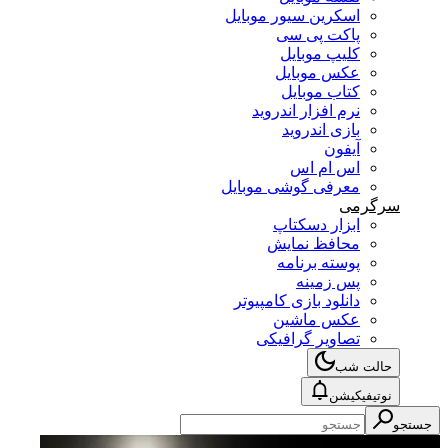
اسکرین سیور موبایل
پاکت پی سی
کلیپ موبایل
عکس موبایل
کتاب موبایل
نرم افزار اندروید
بازی اندروید
آیفون
اس ام اس
معرفی گوشی موبایل
سرگرمی
ابزار دسکتاپ
محافظ نمایش
پوسته برنامه
پس زمینه
دانلود بازی کامپیوتر
عکس ماشین
تصاویر گرافیکی
حالت شب
نوتیفیکیشن
جستجو