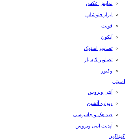
نمایش عکس
ابزار فتوشاپ
فونت
آیکون
تصاویر استوک
تصاویر لایه باز
وکتور
امنیتی
آنتی ویروس
دیواره آتشین
ضد هک و جاسوسی
آپدیت آنتی ویروس
گوناگون