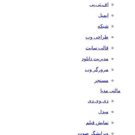
اف.تی.پی
ایمیل
شبکه
طراحی وب
قالب سایت
مدیریت دانلود
مرورگر وب
مسنجر
مالتی مدیا
دی.وی.دی
مبدل
نمایش فیلم
ویرایشگر صوت