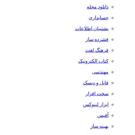
دانلود مجله
حسابداری
پشتیبان اطلاعات
فشرده ساز
فرهنگ لغت
کتاب الکترونیک
مهندسی
فایل و دیسک
سخت افزار
ابزار لینوکس
آفیس
بهینه ساز