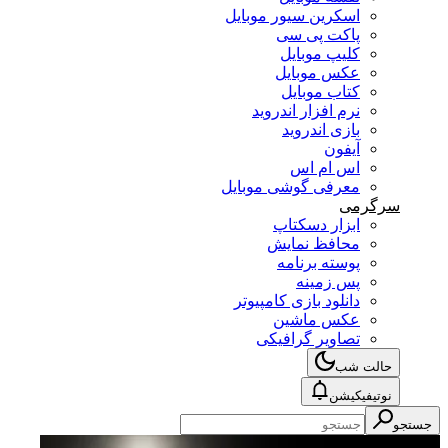
اسکرین سیور موبایل
پاکت پی سی
کلیپ موبایل
عکس موبایل
کتاب موبایل
نرم افزار اندروید
بازی اندروید
آیفون
اس ام اس
معرفی گوشی موبایل
سرگرمی
ابزار دسکتاپ
محافظ نمایش
پوسته برنامه
پس زمینه
دانلود بازی کامپیوتر
عکس ماشین
تصاویر گرافیکی
حالت شب
نوتیفیکیشن
جستجو