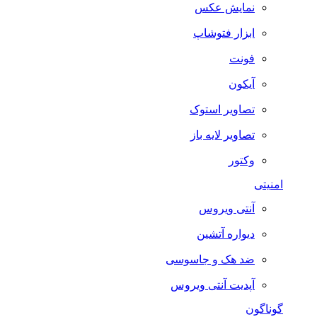
نمایش عکس
ابزار فتوشاپ
فونت
آیکون
تصاویر استوک
تصاویر لایه باز
وکتور
امنیتی
آنتی ویروس
دیواره آتشین
ضد هک و جاسوسی
آپدیت آنتی ویروس
گوناگون