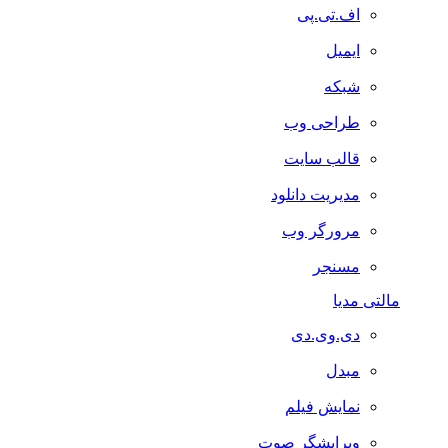
اف.تی.پی
ایمیل
شبکه
طراحی وب
قالب سایت
مدیریت دانلود
مرورگر وب
مسنجر
مالتی مدیا
دی.وی.دی
مبدل
نمایش فیلم
ویرایشگر صوت