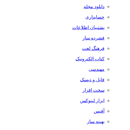
دانلود مجله
حسابداری
پشتیبان اطلاعات
فشرده ساز
فرهنگ لغت
کتاب الکترونیک
مهندسی
فایل و دیسک
سخت افزار
ابزار لینوکس
آفیس
بهینه ساز